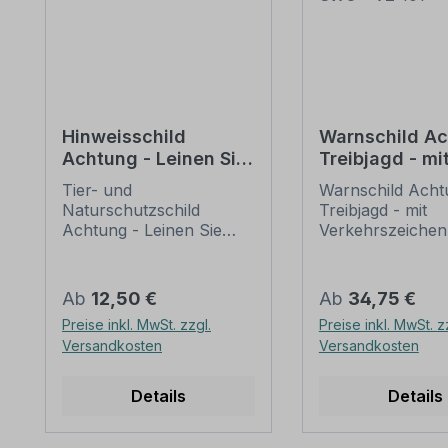
Hinweisschild
Warnschild A
Achtung - Leinen Sie
Treibjagd - mi
bitte Ihre Hunde an -
Verkehrszeich
Tier- und
Warnschild Acht
Kombi
nach StVO - V
Naturschutzschild
Treibjagd - mit
Achtung - Leinen Sie
Verkehrszeichen
bitte Ihre Hunde an als
StVO - VZ-101 al
Kombinationsschild mit
Kombinationsschi
Zusatztext. Die
Zusatztext. Warn
Regulärer Preis:
Regulärer Preis:
Ab
12,50 €
Ab
34,75 €
Bedeutung einzelner
Passanten vor d
Preise inkl. MwSt. zzgl.
Preise inkl. MwSt. z
Verkehrszeichen nach
Gefahr beim Bet
Versandkosten
Versandkosten
StVO entspricht nicht
von Gebieten, in
immer den individuellen
aktuell gejagt wir
Anforderungen, so dass
Bedeutung einze
Details
Details
zusätzliche
Verkehrszeichen
Informationen
StVO entspricht 