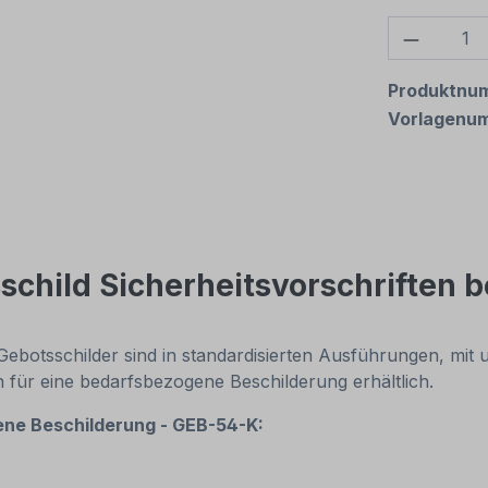
Produkt
Produktnu
Vorlagenu
child Sicherheitsvorschriften 
Gebotsschilder sind in standardisierten Ausführungen, mit
ür eine bedarfsbezogene Beschilderung erhältlich.
ene Beschilderung - GEB-54-K: