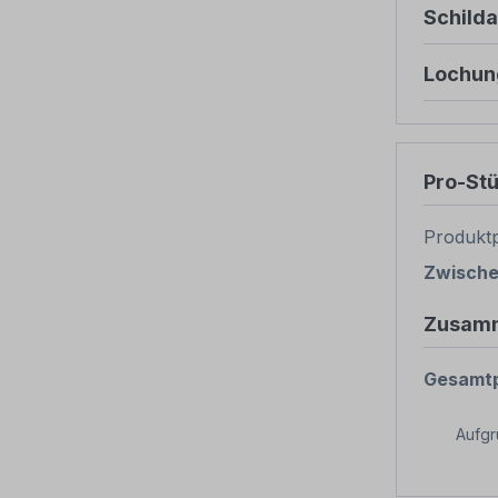
Schild
Lochun
Pro-St
Produktp
Zwisch
Zusam
Gesamtp
Aufg