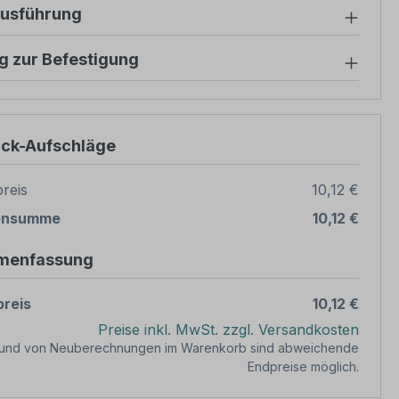
ausführung
g zur Befestigung
ück-Aufschläge
reis
10,12 €
ensumme
10,12 €
menfassung
reis
10,12 €
Preise inkl. MwSt. zzgl. Versandkosten
rund von Neuberechnungen im Warenkorb sind abweichende
Endpreise möglich.