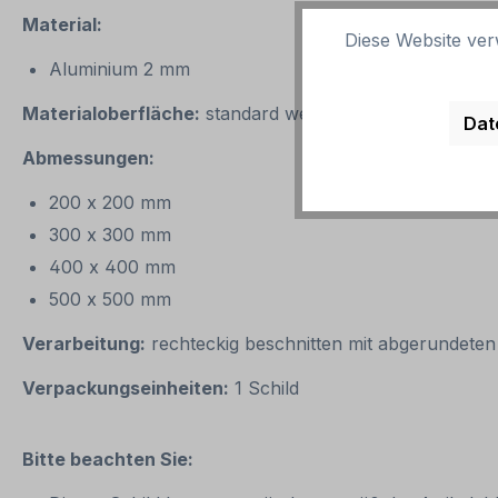
Material:
Diese Website ver
Aluminium 2 mm
Materialoberfläche:
standard weiß
Dat
Abmessungen:
200 x 200 mm
300 x 300 mm
400 x 400 mm
500 x 500 mm
Verarbeitung:
rechteckig beschnitten mit abgerundeten
Verpackungseinheiten:
1 Schild
Bitte beachten Sie: