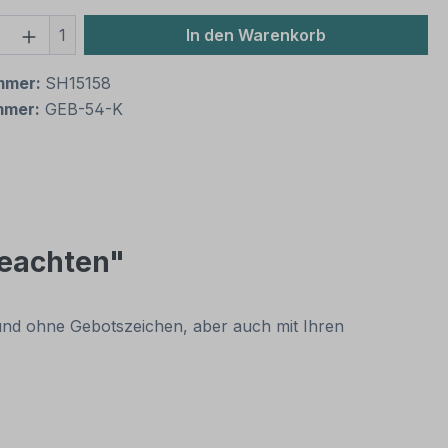
 Anzahl: Gib den gewünschten Wert ein 
1
In den Warenkorb
mmer:
SH15158
mmer:
GEB-54-K
beachten"
 und ohne Gebotszeichen, aber auch mit Ihren