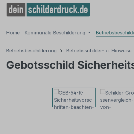
springen
Zur Hauptnavigation springen
Home
Kommunale Beschilderung
Betriebsbeschil
Betriebsbeschilderung
Betriebsschilder- u. Hinweise
Gebotsschild Sicherheit
Bildergalerie überspringen