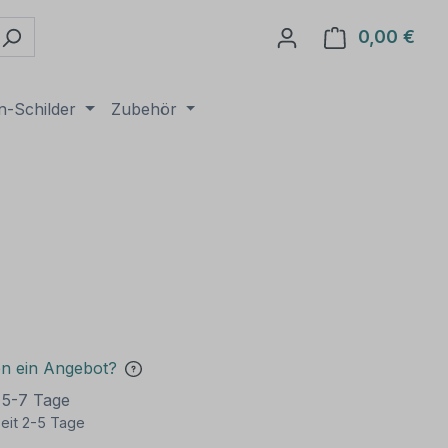
0,00 €
Ware
n-Schilder
Zubehör
en ein Angebot?
t 5-7 Tage
eit 2-5 Tage