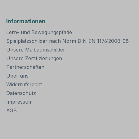
gführer werden
dass diese Kameras auch
en Schildern um
von Menschen ausgelöst
tsvolles
werden können. Dieses
en gebeten, um
auffällige Warnschild
Informationen
e Naturbereiche
kann je nach Größe
 schädigen oder
überall eingesetzt und
Lern- und Bewegungspfade
u verschrecken.
montiert werden, sofern
Spielplatzschilder nach Norm DIN EN 1176:2008-08
le des
eine
Unsere Maibaumschilder
schildes /
Befestigungsmöglichkeit
hutzschildes
in Form eines Pfostens,
Unsere Zertifizierungen
hutzgebiet -
Holzpfahls,
Partnerschaften
t Text – VZ-PR-
Baumstamms u.a.
gegeben ist: im Wald, an
Über uns
ung: Flachform,
Feldwegen, Wiesen und
Widerrufsrecht
tanzt, grüne
Wänden jeglicher Art.
Datenschutz
ung, schwarzes
Unsere
Kombinationsschilder
Impressum
raxisbewährt
sind in standardisierten
AGB
um 2
Ausführungen, aber
ß oder
auch mit Ihren
ierend (RA1)
Wunschtexten erhältlich.
en: 300 mm
Merkmale des
nge –
Warnschildes Achtung