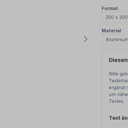
aus
Format
au
Material
Diesen
Bitte ge
Textinha
ergänzt 
um nähe
Textes.
Text ä