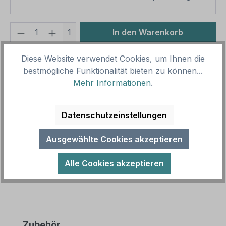
Produkt Anzahl: Gib den gewünschten We
1
In den Warenkorb
Produktnummer:
SH17314.2
Diese Website verwendet Cookies, um Ihnen die
Vorlagenummer:
SP-02-B-18-GR
bestmögliche Funktionalität bieten zu können...
Mehr Informationen
.
Beschreibung
Datenschutzeinstellungen
Dieses Bouleplatzschild / Pétanque-Schild in 3
Farbvarianten mit Spielregeln ist ein Schild aus
Ausgewählte Cookies akzeptieren
unserer Spielplatz-Schilders…
Mehr
Alle Cookies akzeptieren
Produktgalerie überspringen
Zubehör