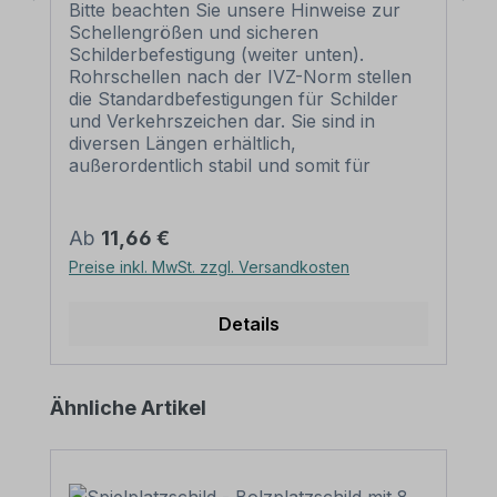
Bitte beachten Sie unsere Hinweise zur
Schellengrößen und sicheren
Schilderbefestigung (weiter unten).
Rohrschellen nach der IVZ-Norm stellen
die Standardbefestigungen für Schilder
und Verkehrszeichen dar. Sie sind in
diversen Längen erhältlich,
außerordentlich stabil und somit für
dauerhafte Befestigungen von
Aluminiumschildern bestens geeignet. Für
eine sichere Befestigung von Schildern mit
Regulärer Preis:
Ab
11,66 €
einer Höhe über 200 mm werden zwei
Preise inkl. MwSt. zzgl. Versandkosten
Rohrschellen benötigt. Merkmale dieser
Rohrschelle zur Schilderbefestigung:
Norm: nach IVZ Material: Stahl,
Details
feuerverzinkt Ausführung: zweiteilig zum
Verschrauben Schellenlänge: ca. 550
mm Lochung zur
Produktgalerie überspringen
Ähnliche Artikel
Schilderbefestigung: Lochabstand 500
mm Verpackungseinheiten: 1
Rohrschelle, 2 Schrauben und 2 Muttern
zur Befestigung am Pfosten Bitte