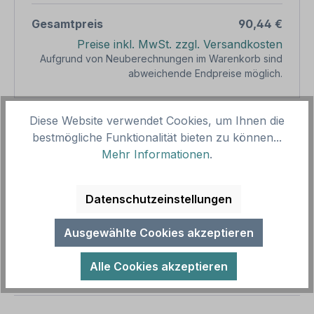
Gesamtpreis
90,44 €
Preise inkl. MwSt. zzgl. Versandkosten
Aufgrund von Neuberechnungen im Warenkorb sind
abweichende Endpreise möglich.
Produkt Anzahl: Gib den gewünschten We
Diese Website verwendet Cookies, um Ihnen die
1
In den Warenkorb
bestmögliche Funktionalität bieten zu können...
Mehr Informationen
.
Produktnummer:
SH17556
Vorlagenummer:
SP-01-45
Datenschutzeinstellungen
Beschreibung
Ausgewählte Cookies akzeptieren
Dieses Spielplatzschild Schaukel - Sandkasten mit
frei zu wählenden Piktogrammen ist ein
Alle Cookies akzeptieren
Spielplatzschild aus unserer erfolg…
Mehr