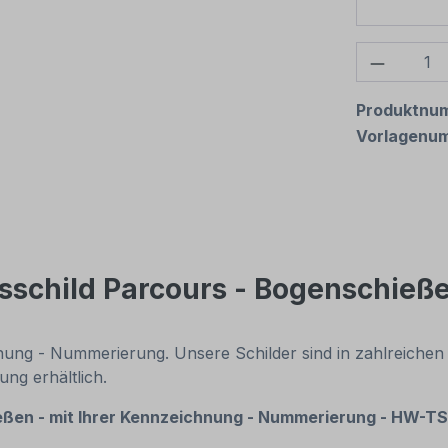
Produkt
Produktnu
Vorlagenu
schild Parcours - Bogenschieße
nung - Nummerierung. Unsere Schilder sind in zahlreichen
ng erhältlich.
ßen - mit Ihrer
Kennzeichnung -
Nummerierung - HW-TS