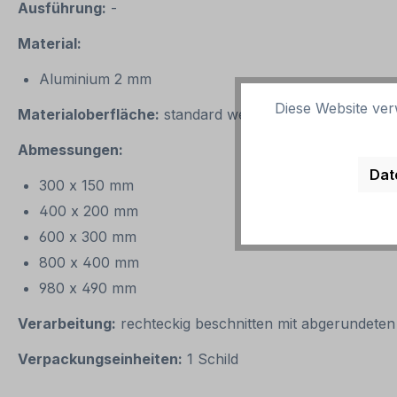
Ausführung:
-
Material:
Aluminium 2 mm
Diese Website ver
Materialoberfläche:
standard weiß oder reflektierend
Abmessungen
:
Dat
300 x 150 mm
400 x 200 mm
600 x 300 mm
800 x 400 mm
980 x 490 mm
Verarbeitung:
rechteckig beschnitten mit abgerundeten
Verpackungseinheiten:
1 Schild