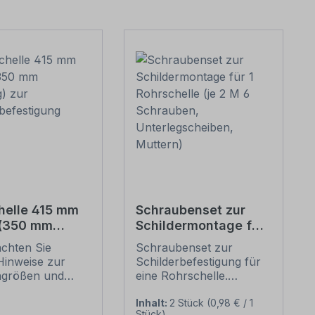
helle 415 mm
Schraubenset zur
 (350 mm
Schildermontage für
g) zur
1 Rohrschelle (je 2 M
achten Sie
Schraubenset zur
erbefestigung
6 Schrauben,
Hinweise zur
Schilderbefestigung für
Unterlegscheiben,
ngrößen und
eine Rohrschelle.
Muttern)
n
Merkmale dieses
befestigung
Schraubensets zur
Inhalt:
2 Stück
(0,98 € / 1
Stück)