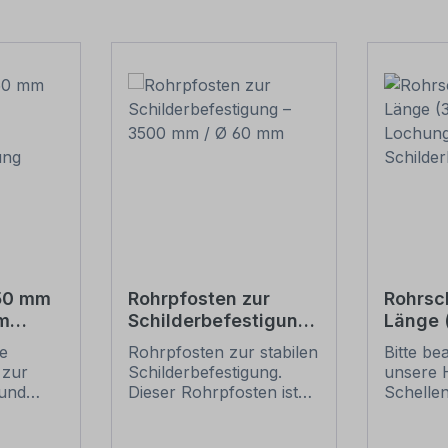
550 mm
Rohrpfosten zur
Rohrsc
m
Schilderbefestigung
Länge
– 3500 mm / Ø 60
Lochun
ie
Rohrpfosten zur stabilen
Bitte be
tigung
mm
Schild
 zur
Schilderbefestigung.
unsere 
und
Dieser Rohrpfosten ist
Schelle
für alle Rohrschellen mit
sichere
ung
einem Durchmesser von
Schilder