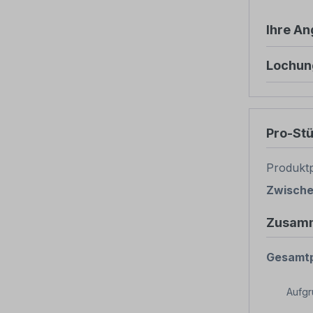
Ihre A
Lochun
Pro-St
Produktp
Zwisch
Zusam
Gesamtp
Aufg