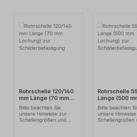
Produktgalerie überspringen
Rohrschelle 120/140
Rohrschelle 
mm Länge (70 mm
Länge (500 m
Lochung) zur
Lochung) zur
Bitte beachten Sie
Bitte beachten S
Schilderbefestigung
Schilderbefes
unsere Hinweise zur
unsere Hinweise
Schellengrößen und
Schellengrößen 
sicheren
sicheren
Schilderbefestigung
Schilderbefestig