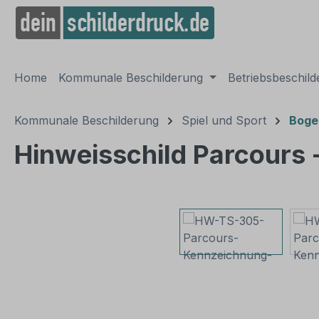
springen
Zur Hauptnavigation springen
Home
Kommunale Beschilderung
Betriebsbeschil
Kommunale Beschilderung
Spiel und Sport
Boge
Hinweisschild Parcours 
Bildergalerie überspringen