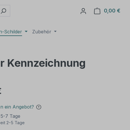
0,00 €
Ware
n-Schilder
Zubehör
rer Kennzeichnung
€
en ein Angebot?
t 5-7 Tage
eit 2-5 Tage