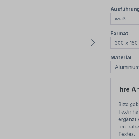
Ausführun
aus
Format
au
Material
Ihre A
Bitte ge
Textinha
ergänzt 
um nähe
Textes.