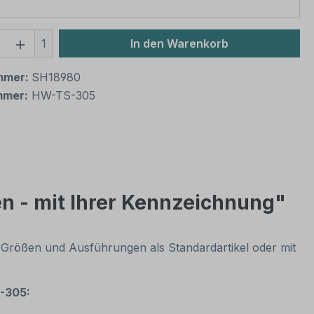
 Anzahl: Gib den gewünschten Wert ein 
1
In den Warenkorb
mmer:
SH18980
mmer:
HW-TS-305
n - mit Ihrer Kennzeichnung"
 Größen und Ausführungen als Standardartikel oder mit
-305: