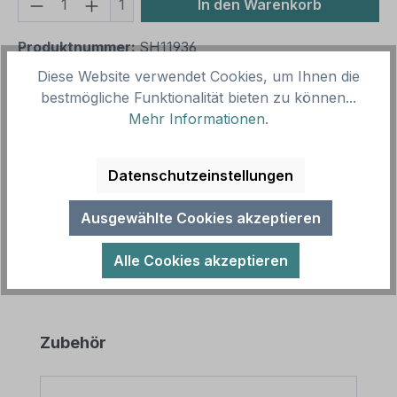
Produkt Anzahl: Gib den gewünschten We
1
In den Warenkorb
Produktnummer:
SH11936
Vorlagenummer:
VZ-K-04
Diese Website verwendet Cookies, um Ihnen die
bestmögliche Funktionalität bieten zu können...
Mehr Informationen
.
Beschreibung
Hinweisschild Vorsicht Zecken als
Datenschutzeinstellungen
Kombinationsschild mit Zusatztext. Die Bedeutung
einzelner Verkehrszeichen nach StVO entsp…
Mehr
Ausgewählte Cookies akzeptieren
Alle Cookies akzeptieren
Produktgalerie überspringen
Zubehör