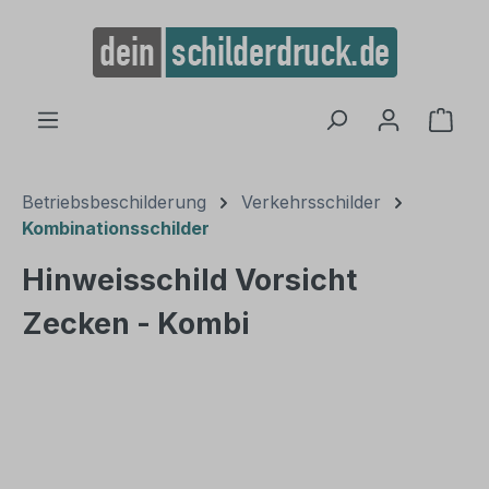
alt springen
Ware
Betriebsbeschilderung
Verkehrsschilder
Kombinationsschilder
Hinweisschild Vorsicht
Zecken - Kombi
Bildergalerie überspringen