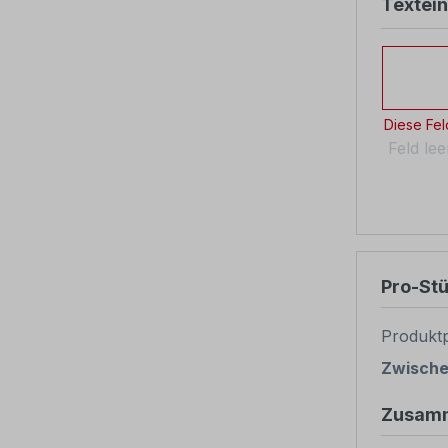
Textei
Texteing
Diese Feld
Feld le
Pro-St
Produktp
Zwisch
Zusam