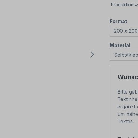
Produktionsz
aus
Format
au
Material
Wunsc
Bitte ge
Textinha
ergänzt 
um näher
Textes.