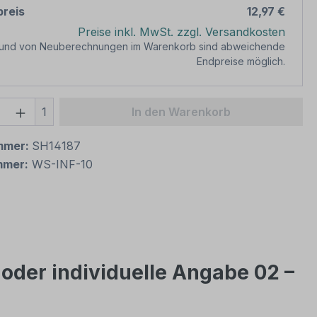
reis
12,97 €
Preise inkl. MwSt. zzgl. Versandkosten
rund von Neuberechnungen im Warenkorb sind abweichende
Endpreise möglich.
 Anzahl: Gib den gewünschten Wert ein 
1
In den Warenkorb
mmer:
SH14187
mmer:
WS-INF-10
oder individuelle Angabe 02 –