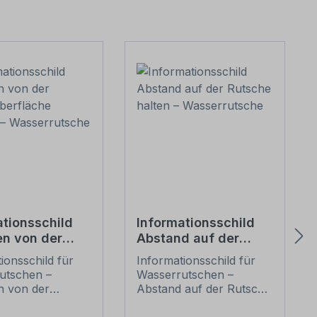
ationsschild
Informationsschild
n von der
Abstand auf der
oberfläche
Rutsche halten –
ionsschild für
Informationsschild für
h –
Wasserrutsche
utschen –
Wasserrutschen –
rutsche
 von der
Abstand auf der Rutsche
berfläche
halten. Hinweisschild für
. Hinweisschild
Wasserrutschen und