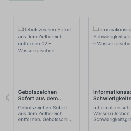
Produktgalerie überspringen
Gebotszeichen
Informationss
Sofort aus dem
Schwierigkeit
Zielbereich entfernen
leicht –
Gebotszeichen Sofort
Informationsschi
02 – Wasserrutschen
Wasserrutsch
aus dem Zielbereich
Wasserrutschen 
entfernen. Gebotsschild
Schwierigkeitsgr
für Wasserutschen und
leicht . Hinweissc
Wasserrutschenbereiche
Wasserrutschen