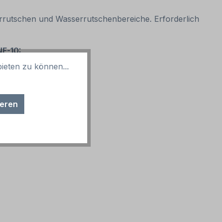
errutschen und Wasserrutschenbereiche. Erforderlich
F-10:
ieten zu können...
ieren