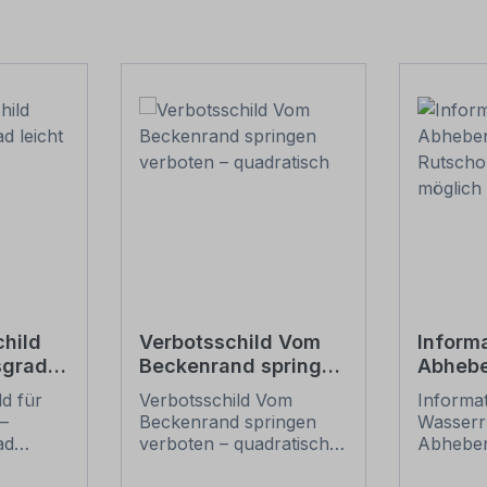
child
Verbotsschild Vom
Inform
sgrad
Beckenrand springen
Abhebe
verboten –
Rutsch
ld für
Verbotsschild Vom
Informat
e
quadratisch
möglic
–
Beckenrand springen
Wasserr
Wasser
ad
verboten – quadratisch.
Abheben
hild für
Hinweisschild für
Rutscho
 und
Schwimmbäder,
möglich 