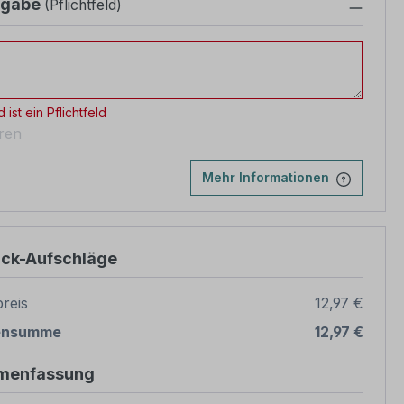
ngabe
(Pflichtfeld)
abe
 ist ein Pflichtfeld
eren
Mehr Informationen
ück-Aufschläge
reis
12,97 €
ensumme
12,97 €
menfassung