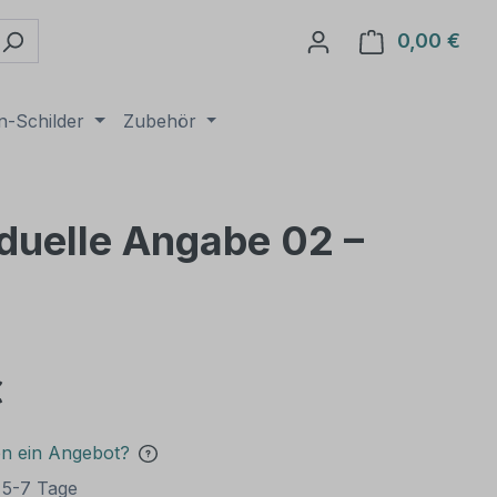
0,00 €
Ware
n-Schilder
Zubehör
iduelle Angabe 02 –
€
en ein Angebot?
t 5-7 Tage