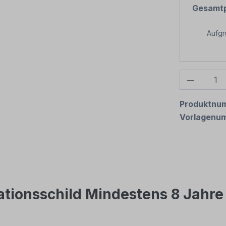
Gesamtp
Aufg
Produkt
Produktnu
Vorlagenu
tionsschild Mindestens 8 Jahre 