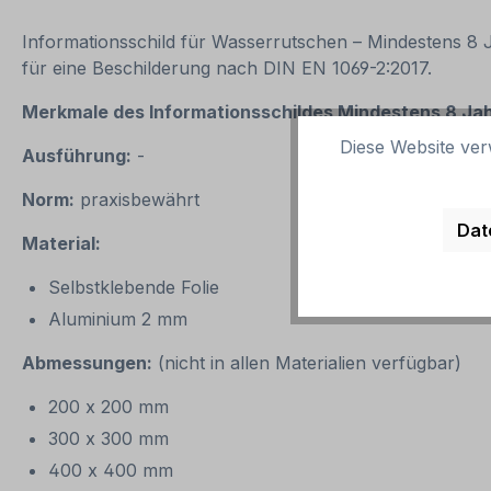
Informationsschild für Wasserrutschen – Mindestens 8 
für eine Beschilderung nach DIN EN 1069-2:2017.
Merkmale des Informationsschildes
Mindestens 8 Jah
Diese Website ver
Ausführung:
-
Norm:
praxisbewährt
Dat
Material:
Selbstklebende Folie
Aluminium 2 mm
Abmessungen:
(nicht in allen Materialien verfügbar)
200 x 200 mm
300 x 300 mm
400 x 400 mm