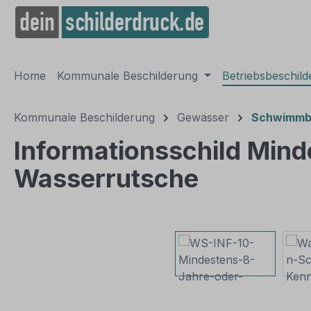
springen
Zur Hauptnavigation springen
Home
Kommunale Beschilderung
Betriebsbeschil
Kommunale Beschilderung
Gewässer
Schwimmba
Informationsschild Mind
Wasserrutsche
Bildergalerie überspringen