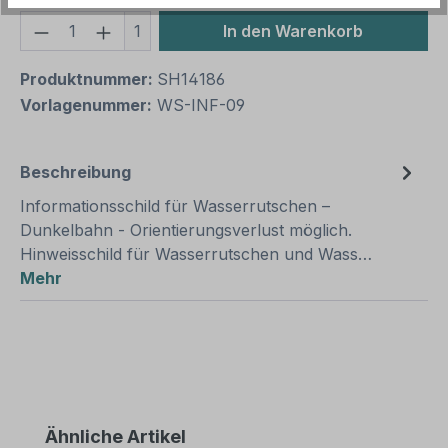
Produkt Anzahl: Gib den gewünschten We
1
In den Warenkorb
Produktnummer:
SH14186
Vorlagenummer:
WS-INF-09
Beschreibung
Informationsschild für Wasserrutschen –
Dunkelbahn - Orientierungsverlust möglich.
Hinweisschild für Wasserrutschen und Wass…
Mehr
Produktgalerie überspringen
Ähnliche Artikel