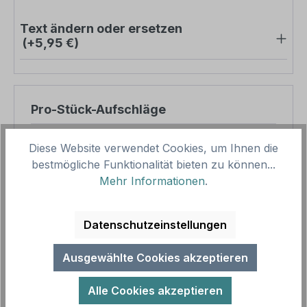
Text ändern oder ersetzen
(+5,95 €)
Pro-Stück-Aufschläge
Produktpreis
7,02 €
Diese Website verwendet Cookies, um Ihnen die
bestmögliche Funktionalität bieten zu können...
Zwischensumme
7,02 €
Mehr Informationen
.
Zusammenfassung
Datenschutzeinstellungen
Gesamtpreis
7,02 €
Preise inkl. MwSt. zzgl. Versandkosten
Ausgewählte Cookies akzeptieren
Aufgrund von Neuberechnungen im Warenkorb sind
abweichende Endpreise möglich.
Alle Cookies akzeptieren