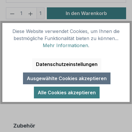
Produkt Anzahl: Gib den gewünschten We
1
In den Warenkorb
Produktnummer:
SH15252
Diese Website verwendet Cookies, um Ihnen die
Vorlagenummer:
TX-A-281
bestmögliche Funktionalität bieten zu können...
Mehr Informationen
.
Beschreibung
Datenschutzeinstellungen
Hinweisschild für Küstenbereiche. Unsere
Schilder für den Küstenschutz, Deichschutz sowie
Ausgewählte Cookies akzeptieren
für Dünen und Hochwasserschutzanla…
Mehr
Alle Cookies akzeptieren
Produktgalerie überspringen
Zubehör