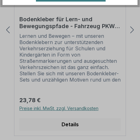
Bodenkleber für Lern- und
Bewegungspfade - Fahrzeug PKW
in drei Farbausführungen - BWP-02-
Lernen und Bewegen – mit unseren
117 – Verkehrserziehung
Bodenklebern zur unterstützenden
Verkehrserziehung für Schulen und
Kindergärten in Form von
Straßenmarkierungen und ausgesuchten
Verkehrszeichen ist das ganz einfach.
Stellen Sie sich mit unseren Bodenkleber-
Sets und unzähligen Motiven rund um den
Straßenverkehr Ihre individuelle, auf Ihre
Räumlichkeiten angepassten
Verkehrserziehungspfade zusammen. So
Regulärer Preis:
23,78 €
lernen Kinder spielerisch, wie sie sich im
Preise inkl. MwSt. zzgl. Versandkosten
Straßenverkehr verhalten sollen, die
Bedeutung einzelner Verkehrszeichen
nach StVO, und auch die Bewegung
Details
kommt nicht zu kurz. Je nach
Zusammenstellung und Umsetzung der