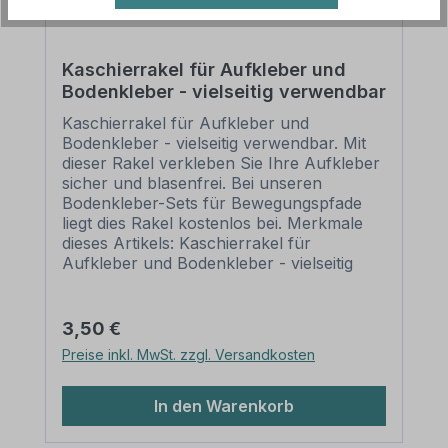
Kaschierrakel für Aufkleber und
Bodenkleber - vielseitig verwendbar
Kaschierrakel für Aufkleber und
Bodenkleber - vielseitig verwendbar. Mit
dieser Rakel verkleben Sie Ihre Aufkleber
sicher und blasenfrei. Bei unseren
Bodenkleber-Sets für Bewegungspfade
liegt dies Rakel kostenlos bei. Merkmale
dieses Artikels: Kaschierrakel für
Aufkleber und Bodenkleber - vielseitig
verwendbar Material: Kunststoff
(Farbigkeit kann variieren) Größe: 100 x
70 mm Verarbeitung: mit runden Ecken
Regulärer Preis:
3,50 €
Verpackungseinheit: 1 Kaschierrakel
Preise inkl. MwSt. zzgl. Versandkosten
Einsatzbereiche: Aufklebermontage Bitte
beachten Sie: Dieser Artikel ist als
Kaschierhilfe für laminierte Aufkleber
In den Warenkorb
oder Bodenkleber bestens geeignet. Bei
einer Verwendung von nicht laminierten