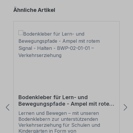
Aufklebern ist diese Rakel mit Vorsicht
Produktgalerie überspringen
Ähnliche Artikel
einzusetzen, um die Druckfarbe nicht zu
verkratzen. Abhilfe schafft hier die
Aufbringung eines festgeklebten Filz-
oder Stoffstreifens um die Rakelkante.
Erwerben Sie eines unserer
Bodenklebersätze für Bewegungspfade,
müssen Sie diese Rakel nicht separat
kaufen. Jedem Bodenklebersatz für
Bewegungspfade liegt eine Rakel
kostenlos bei.
Bodenkleber für Lern- und
Bewegungspfade - Ampel mit rotem
Signal - Halten - BWP-02-01-01 –
Lernen und Bewegen – mit unseren
Verkehrserziehung
Bodenklebern zur unterstützenden
Verkehrserziehung für Schulen und
Kindergärten in Form von