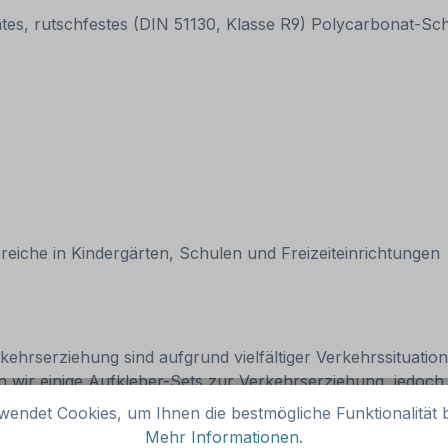
ntes, rutschfestes (DIN 51130, Klasse R9) Polycarbonat-S
eiche in Kindergärten, Schulen und Freizeiteinrichtungen
ehrserziehung sind aufgrund vielfältiger Verkehrssituati
wir einige Aufkleber-Sets zur Verkehrserziehung, jedoch 
 Platzbedarf ausgerichtete Realisierung von Lern- und Bew
wendet Cookies, um Ihnen die bestmögliche Funktionalität b
ürfnissen.
Mehr Informationen
.