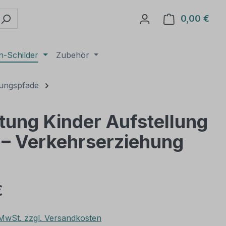
0,00 €
Ware
n-Schilder
Zubehör
gungspfade
tung Kinder Aufstellung
 – Verkehrserziehung
€
. MwSt. zzgl. Versandkosten