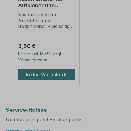
Aufkleber und
Bodenkleber -
Kaschierrakel für
vielseitig
Aufkleber und
verwendbar
Bodenkleber - vielseitig
verwendbar. Mit dieser
Rakel verkleben Sie Ihre
Aufkleber sicher und
Regulärer Preis:
3,50 €
blasenfrei. Bei unseren
Preise inkl. MwSt. zzgl.
Bodenkleber-Sets für
Versandkosten
Bewegungspfade liegt
dies Rakel kostenlos bei.
Merkmale dieses
In den Warenkorb
Artikels: Kaschierrakel
für Aufkleber und
Bodenkleber - vielseitig
verwendbar Material:
Kunststoff (Farbigkeit
kann variieren) Größe:
Service-Hotline
100 x 70 mm
Unterstützung und Beratung unter:
Verarbeitung: mit runden
Ecken