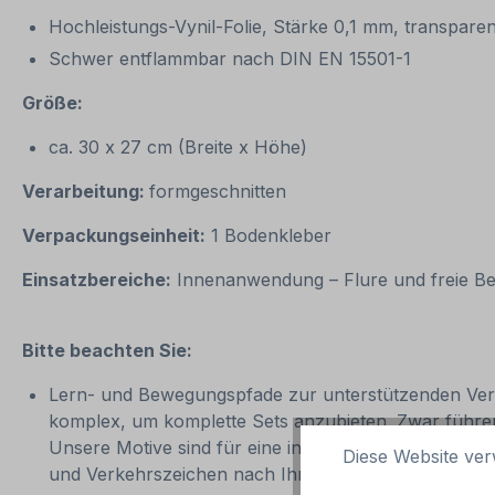
Hochleistungs-Vynil-Folie, Stärke 0,1 mm, transpare
Schwer entflammbar nach DIN EN 15501-1
Größe:
ca. 30 x 27 cm (Breite x Höhe)
Verarbeitung:
formgeschnitten
Verpackungseinheit:
1 Bodenkleber
Einsatzbereiche:
Innenanwendung – Flure und freie Ber
Bitte beachten Sie:
Lern- und Bewegungspfade zur unterstützenden Verk
komplex, um komplette Sets anzubieten. Zwar führen 
Unsere Motive sind für eine individuelle, auf Ihren
Diese Website ver
und Verkehrszeichen nach Ihren Wünschen und Bed