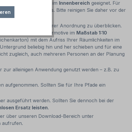
 Untergrund verbunden) im
Innenbereich
geeignet. Für
Schmutz, Fett und Wachs. Bitte reinigen Sie daher vor der
ieren
, alle Pfadmotive in ihrer Anordnung zu überblicken.
Sets sowie einige Sondermotive im
Maßstab 1:10
ichenkarton) mit dem Aufriss Ihrer Räumlichkeiten im
Untergrund beliebig hin und her schieben und für eine
glicht zugleich, auch mehreren Personen an der Planung
er zur alleinigen Anwendung genutzt werden – z.B. zu
en aufgenommen. Sollten Sie für Ihre Pfade ein
r ausgeführt werden. Sollten Sie dennoch bei der
nlosen Ersatz leisten
.
der über unseren Download-Bereich unter
 aufrufen.