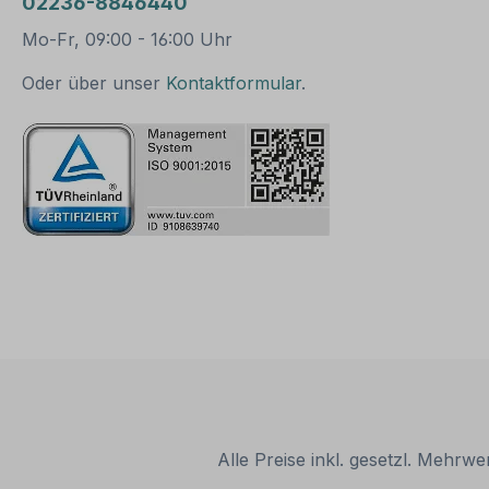
Verpackungseinheit: 1
02236-8846440
Kaschierrakel
Mo-Fr, 09:00 - 16:00 Uhr
Einsatzbereiche: Aufkleb
ermontage Bitte
Oder über unser
Kontaktformular
.
beachten Sie: Dieser
Artikel ist als
Kaschierhilfe für
laminierte Aufkleber
oder Bodenkleber
bestens geeignet. Bei
einer Verwendung von
nicht laminierten
Aufklebern ist diese
Rakel mit Vorsicht
einzusetzen, um die
Druckfarbe nicht zu
verkratzen. Abhilfe
schafft hier die
Aufbringung eines
festgeklebten Filz- oder
Stoffstreifens um die
Alle Preise inkl. gesetzl. Mehrwe
Rakelkante. Erwerben
Sie eines unserer