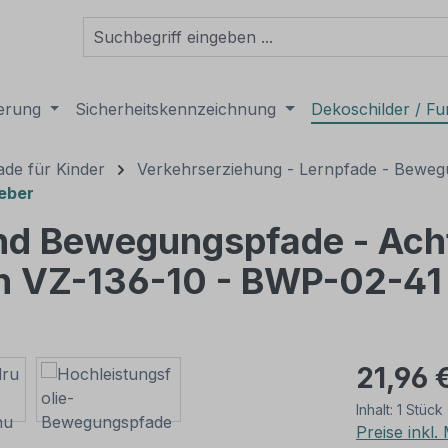
derung
Sicherheitskennzeichnung
Dekoschilder / Fu
de für Kinder
Verkehrserziehung - Lernpfade - Bewe
leber
und Bewegungspfade - Ach
en VZ-136-10 - BWP-02-41
21,96 
Inhalt:
1 Stück
Preise inkl