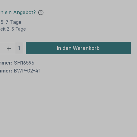
en ein Angebot?
t 5-7 Tage
eit 2-5 Tage
 Anzahl: Gib den gewünschten Wert ein 
1
In den Warenkorb
mmer:
SH16596
mmer:
BWP-02-41