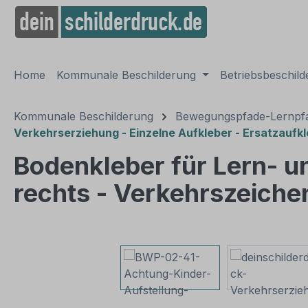
springen
Zur Hauptnavigation springen
Home
Kommunale Beschilderung
Betriebsbeschil
Kommunale Beschilderung
Bewegungspfade-Lernpfa
Verkehrserziehung - Einzelne Aufkleber - Ersatzaufk
Bodenkleber für Lern- 
rechts - Verkehrszeich
Bildergalerie überspringen