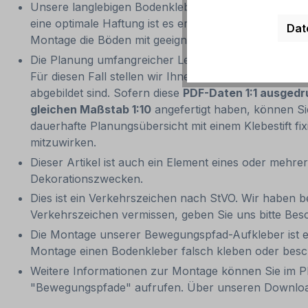
Unsere langlebigen Bodenkleber für Bewegungspfade
eine optimale Haftung ist es erforderlich, dass die U
Dat
Montage die Böden mit geeigneten Reinigungsmitteln
Die Planung umfangreicher Lern- und Bewegungspfade
Für diesen Fall stellen wir Ihnen unsere Planungs-
abgebildet sind. Sofern diese
PDF-Daten 1:1 ausged
gleichen Maßstab 1:10
angefertigt haben, können Si
dauerhafte Planungsübersicht mit einem Klebestift f
mitzuwirken.
Dieser Artikel ist auch ein Element eines oder mehr
Dekorationszwecken.
Dies ist ein Verkehrszeichen nach StVO. Wir haben b
Verkehrszeichen vermissen, geben Sie uns bitte Bes
Die Montage unserer Bewegungspfad-Aufkleber ist e
Montage einen Bodenkleber falsch kleben oder besch
Weitere Informationen zur Montage können Sie im 
"Bewegungspfade" aufrufen. Über unseren Downloa