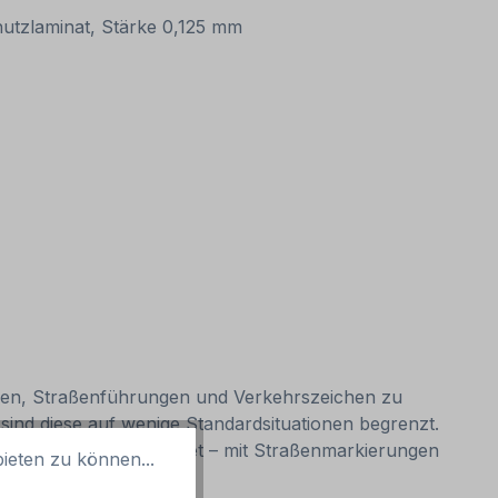
chutzlaminat, Stärke 0,125 mm
onen, Straßenführungen und Verkehrszeichen zu
sind diese auf wenige Standardsituationen begrenzt.
egungspfaden ausgerichtet – mit Straßenmarkierungen
ieten zu können...