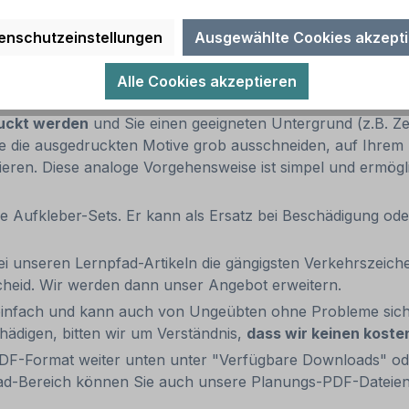
 sind für alle glatten Böden (gegossen oder fest mit dem
ntergründe frei von jeglichen Trennmitteln sind wie Staub, 
enschutzeinstellungen
Ausgewählte Cookies akzept
.
 kann kompliziert sein, insbesondere ohne die Möglichkeit
Alle Cookies akzeptieren
PDF-Dateien zur Verfügung, in den unsere Bewegungspfad-
ruckt werden
und Sie einen geeigneten Untergrund (z.B. Ze
e die ausgedruckten Motive grob ausschneiden, auf Ihrem 
ixieren. Diese analoge Vorgehensweise ist simpel und ermö
ere Aufkleber-Sets. Er kann als Ersatz bei Beschädigung od
ei unseren Lernpfad-Artikeln die gängigsten Verkehrszeich
cheid. Wir werden dann unser Angebot erweitern.
infach und kann auch von Ungeübten ohne Probleme siche
ädigen, bitten wir um Verständnis,
dass wir keinen koste
PDF-Format weiter unten unter "Verfügbare Downloads" o
d-Bereich können Sie auch unsere Planungs-PDF-Dateien