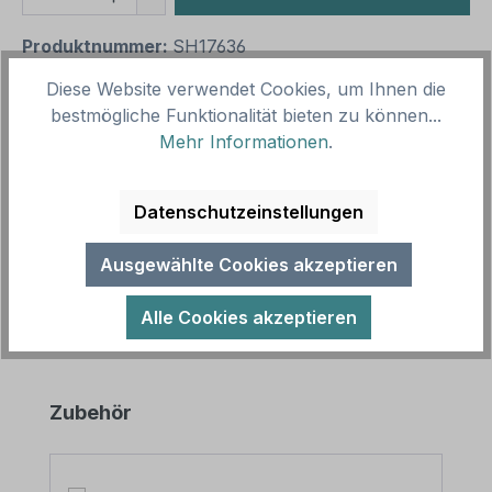
Produktnummer:
SH17636
Vorlagenummer:
TX-A-453
Diese Website verwendet Cookies, um Ihnen die
bestmögliche Funktionalität bieten zu können...
Mehr Informationen
.
Beschreibung
Schild Schwätzbänkle - Hinsetzen - Schwätzen -
Datenschutzeinstellungen
Zuhören. Dieses Schild kann auch in einer
individuellen Ausführungen für eine…
Mehr
Ausgewählte Cookies akzeptieren
Alle Cookies akzeptieren
Produktgalerie überspringen
Zubehör