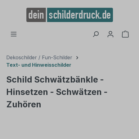
alt springen
Ware
Dekoschilder / Fun-Schilder
Text- und Hinweisschilder
Schild Schwätzbänkle -
Hinsetzen - Schwätzen -
Zuhören
Bildergalerie überspringen