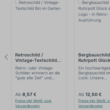
Retroschild /
Bergbauschild
Vintage-Textschild
Ruhrpott Glück
Bin im Garten
mit Logo - in R
Retro- oder Vintage-
Ein hochwertige
Ausführung
Schilder erinnern an die
Bergbauschild im
"gute alte Zeit" und
Look. Unsere
erfreuen sich mit ihrem
Bergbauschilder 
nostalgischen Aussehen
alten Schildern
großer Beliebheit. Sind
nachempfunden,
Regulärer Preis:
Regulärer Preis:
Ab
8,57 €
Ab
12,50 €
diese Schilder im Original
zum Teil aus Hol
Preise inkl. MwSt. zzgl.
Preise inkl. MwSt. z
nur schwer und häufig
bestanden, mit
Versandkosten
Versandkosten
nur zu horrenden Preise
handgemalten In