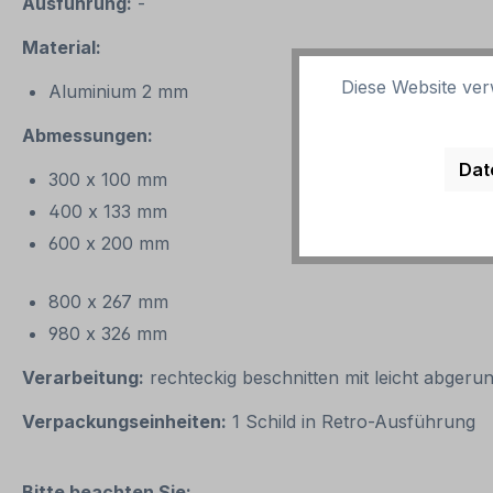
Ausführung:
-
Material:
Diese Website ver
Aluminium 2 mm
Abmessungen:
Dat
300 x 100 mm
400 x 133 mm
600 x 200 mm
800 x 267 mm
980 x 326 mm
Verarbeitung:
rechteckig beschnitten mit leicht abgeru
Verpackungseinheiten:
1 Schild in Retro-Ausführung
Bitte beachten Sie: