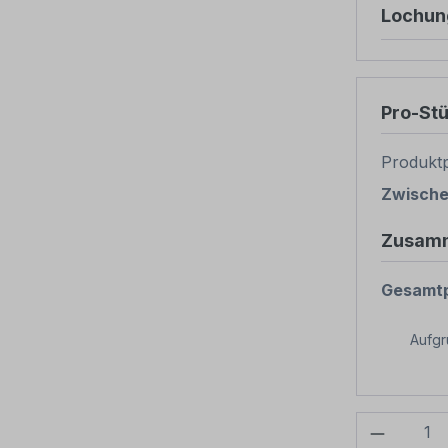
Lochun
Pro-St
Produktp
Zwisch
Zusam
Gesamtp
Aufg
Produkt