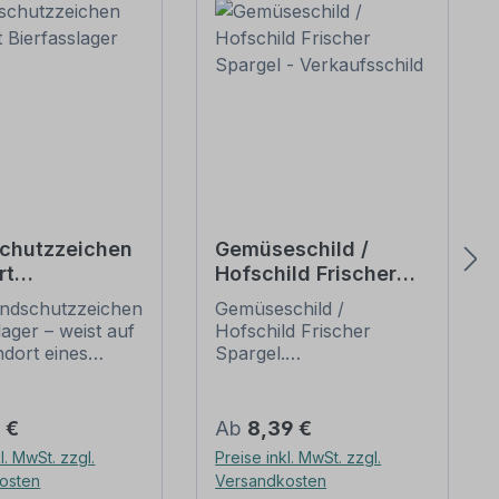
chutzzeichen
Gemüseschild /
rt
Hofschild Frischer
sslager
Spargel -
ndschutzzeichen
Gemüseschild /
Verkaufsschild
lager – weist auf
Hofschild Frischer
dort eines
Spargel.
ums zur
Verkaufsschilder für Ihr
schung hin.
Obst und Gemüse – für
elle Fun-Schilder
Ihren Hof, den
er Preis:
Regulärer Preis:
9 €
Ab
8,39 €
-Aufkleber sind
Verkaufsstand oder
l. MwSt. zzgl.
Preise inkl. MwSt. zzgl.
der etwas
Ihren Hofladen. Wir
osten
Versandkosten
Art. Sie sind
führen zahlreiche Obst-