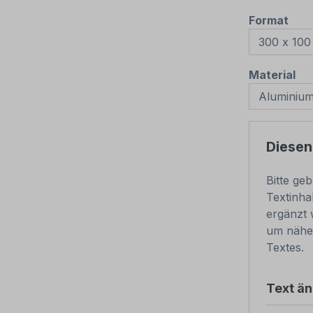
aus
Format
au
Material
Diesen
Bitte ge
Textinha
ergänzt 
um nähe
Textes.
Text ä