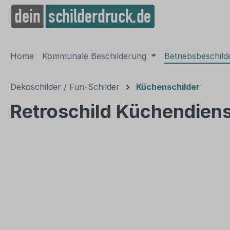
springen
Zur Hauptnavigation springen
Home
Kommunale Beschilderung
Betriebsbeschil
Dekoschilder / Fun-Schilder
Küchenschilder
Retroschild Küchendiens
Bildergalerie überspringen