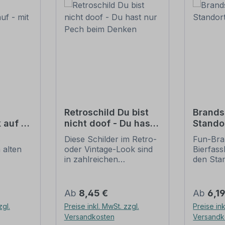
Retroschild Du bist
Brands
 auf -
nicht doof - Du hast
Stando
etro-
nur Pech beim
Bierfa
s
Diese Schilder im Retro-
Fun-Bra
Denken
 alten
oder Vintage-Look sind
Bierfass
in zahlreichen
den Stan
sind
Ausführungen erhältlich,
Lagerra
mit Motiven oder nur
Durstlö
 die
Textinhalten, die je nach
Individu
Regulärer Preis:
Regulär
Ab
8,45 €
Ab
6,1
z
Artikel individuallisiert
und Fun
zgl.
Preise inkl. MwSt. zzgl.
Preise ink
werden können. Die
Artikel 
Versandkosten
Versandk
halten.
Patina (Kratzer und
anderen 