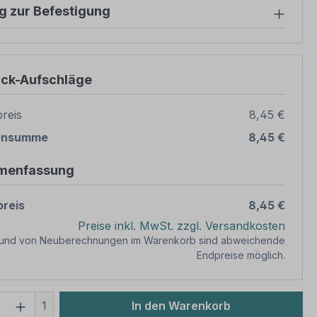
g zur Befestigung
ück-Aufschläge
reis
8,45 €
ensumme
8,45 €
menfassung
reis
8,45 €
Preise inkl. MwSt. zzgl. Versandkosten
rund von Neuberechnungen im Warenkorb sind abweichende
Endpreise möglich.
 Anzahl: Gib den gewünschten Wert ein 
1
In den Warenkorb