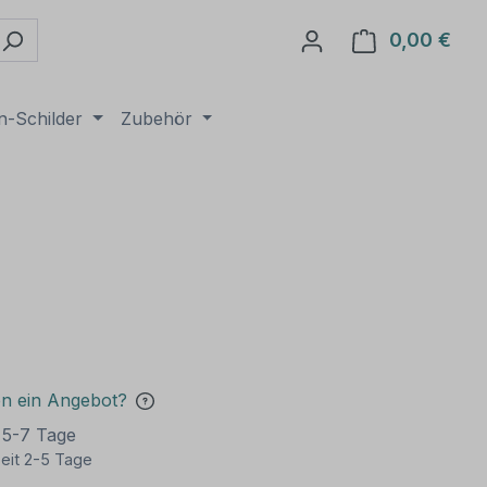
0,00 €
Ware
n-Schilder
Zubehör
en ein Angebot?
t 5-7 Tage
eit 2-5 Tage