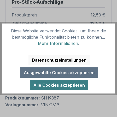
Pro-Stück-Aufschläge
Produktpreis
12,50 €
Zwischensumme
12,50 €
Diese Website verwendet Cookies, um Ihnen die
Zusammenfassung
bestmögliche Funktionalität bieten zu können...
Mehr Informationen
.
Gesamtpreis
12,50 €
Preise inkl. MwSt. zzgl. Versandkosten
Datenschutzeinstellungen
Aufgrund von Neuberechnungen im Warenkorb sind
abweichende Endpreise möglich.
Ausgewählte Cookies akzeptieren
Produkt Anzahl: Gib den gewünschten We
Alle Cookies akzeptieren
1
In den Warenkorb
Produktnummer:
SH19387
Vorlagenummer:
VIN-2619