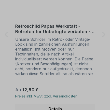
Retroschild Papas Werkstatt -
Betreten für Unbefugte verboten -
Werkstattschild
Unsere Schilder im Retro- oder Vintage-
Look sind in zahlreichen Ausführungen
erhältlich, mit Motiven oder nur
Textinhalten, die je nach Artikel
individuallisiert werden können. Die Patina
(Kratzer und Beschädigungen) ist nicht
echt, sondern nur aufgedruckt, dennoch
wirken diese Schilder alt, so als wären sie
vor Jahrzehnten produziert worden.
Unsere hochwertigen Retro- und Vintage-
Schilder werden aus 2 mm Hartaluminium
Regulärer Preis:
Ab
12,50 €
gefertigt, sie sind wetterfest und in vielen
Preise inkl. MwSt. zzgl. Versandkosten
Größen erhältlich. Verschenken Sie diese
dekorativen Schilder als Standardartikel
oder mit angepaßten Textinhalten zum
Details