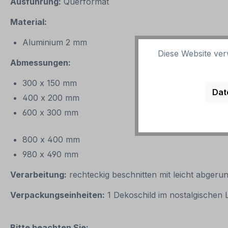
Ausführung:
Querformat
Material:
Aluminium 2 mm
Diese Website ver
Abmessungen:
300 x 150 mm
Dat
400 x 200 mm
600 x 300 mm
800 x 400 mm
980 x 490 mm
Verarbeitung:
rechteckig beschnitten mit leicht abgeru
Verpackungseinheiten:
1 Dekoschild im nostalgischen
Bitte beachten Sie: