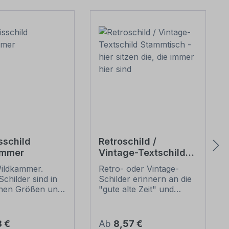
sschild
Retroschild /
ammer
Vintage-Textschild
Stammtisch - hier
Wildkammer.
Retro- oder Vintage-
sitzen die, die immer
childer sind in
Schilder erinnern an die
hier sind
chen Größen und
"gute alte Zeit" und
ungen als
erfreuen sich mit ihrem
artikel oder mit
nostalgischen Aussehen
unschtext für
großer Beliebheit. Sind
er Preis:
Regulärer Preis:
8 €
Ab
8,57 €