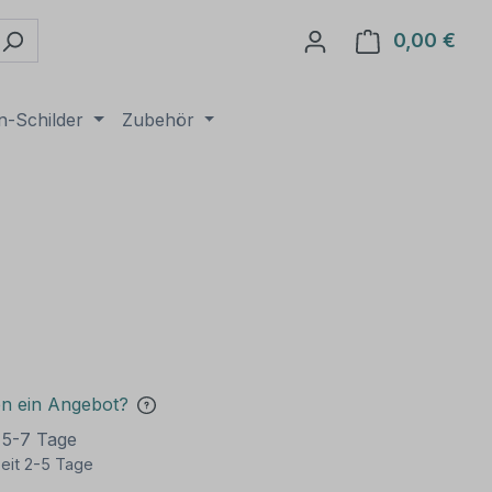
0,00 €
Ware
n-Schilder
Zubehör
en ein Angebot?
t 5-7 Tage
eit 2-5 Tage