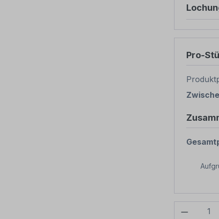
Lochun
Pro-St
Produktp
Zwisch
Zusam
Gesamtp
Aufg
Produkt