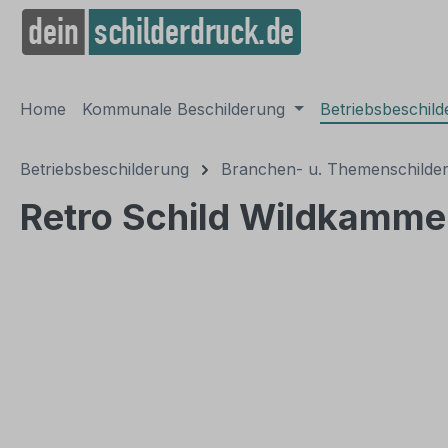
springen
Zur Hauptnavigation springen
Home
Kommunale Beschilderung
Betriebsbeschil
Betriebsbeschilderung
Branchen- u. Themenschilde
Retro Schild Wildkamme
Bildergalerie überspringen