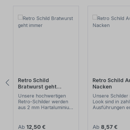
Produktgalerie überspringen
Retro Schild
Retro Schild A
Bratwurst geht
Nacken
immer
Unsere hochwertigen
Unsere Schilder 
Retro-Schilder werden
Look sind in zah
aus 2 mm Hartaluminium
Ausführungen erh
gefertigt, sie sind
mit Motiven oder
wetterfest und in vielen
Textinhalten, die
Größen erhältlich.
Artikel individuali
Regulärer Preis:
Regulärer Preis:
Ab
12,50 €
Ab
8,57 €