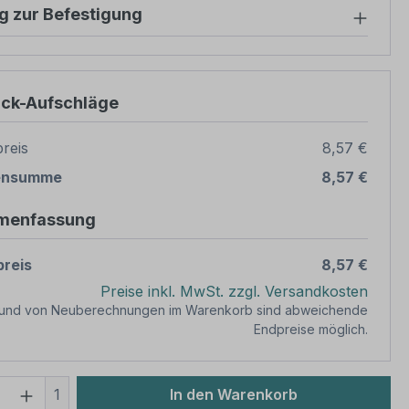
g zur Befestigung
ück-Aufschläge
reis
8,57 €
ensumme
8,57 €
menfassung
reis
8,57 €
Preise inkl. MwSt. zzgl. Versandkosten
rund von Neuberechnungen im Warenkorb sind abweichende
Endpreise möglich.
 Anzahl: Gib den gewünschten Wert ein 
1
In den Warenkorb