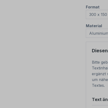
aus
Format
au
Material
Diesen
Bitte ge
Textinha
ergänzt 
um nähe
Textes.
Text ä