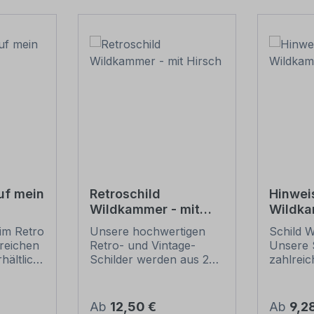
uf mein
Retroschild
Hinwei
Wildkammer - mit
Wildk
Hirsch
im Retro
Unsere hochwertigen
Schild 
lreichen
Retro- und Vintage-
Unsere S
ältlich,
Schilder werden aus 2
zahlrei
 nur
mm Hartaluminium
Ausführ
 je nach
gefertigt, sie sind
Standard
siert
wetterfest und in vielen
Ihrem W
Regulärer Preis:
Regulär
Ab
12,50 €
Ab
9,2