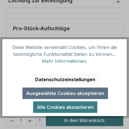
Lochung zur Befestigung
Pro-Stück-Aufschläge
Produktpreis
14,40 €
Diese Website verwendet Cookies, um Ihnen die
Zwischensumme
14,40 €
bestmögliche Funktionalität bieten zu können...
Mehr Informationen
.
Zusammenfassung
Datenschutzeinstellungen
Gesamtpreis
14,40 €
Preise inkl. MwSt. zzgl. Versandkosten
Ausgewählte Cookies akzeptieren
Aufgrund von Neuberechnungen im Warenkorb sind
abweichende Endpreise möglich.
Alle Cookies akzeptieren
Produkt Anzahl: Gib den gewünschten We
1
In den Warenkorb