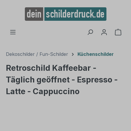
alt springen
Ware
Dekoschilder / Fun-Schilder
Küchenschilder
Retroschild Kaffeebar -
Täglich geöffnet - Espresso -
Latte - Cappuccino
Bildergalerie überspringen