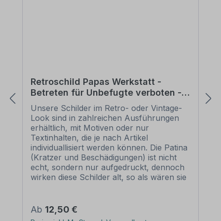
Retroschild Papas Werkstatt -
Betreten für Unbefugte verboten -
Werkstattschild
Unsere Schilder im Retro- oder Vintage-
Look sind in zahlreichen Ausführungen
erhältlich, mit Motiven oder nur
Textinhalten, die je nach Artikel
individuallisiert werden können. Die Patina
(Kratzer und Beschädigungen) ist nicht
echt, sondern nur aufgedruckt, dennoch
wirken diese Schilder alt, so als wären sie
vor Jahrzehnten produziert worden.
Unsere hochwertigen Retro- und Vintage-
Schilder werden aus 2 mm Hartaluminium
Regulärer Preis:
Ab
12,50 €
gefertigt, sie sind wetterfest und in vielen