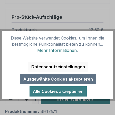
Pro-Stück-Aufschläge
Produktpreis
12,50 €
Diese Website verwendet Cookies, um Ihnen die
Zwischensumme
12,50 €
bestmögliche Funktionalität bieten zu können...
Zusammenfassung
Mehr Informationen
.
Gesamtpreis
12,50 €
Datenschutzeinstellungen
Preise inkl. MwSt. zzgl. Versandkosten
Aufgrund von Neuberechnungen im Warenkorb sind
Ausgewählte Cookies akzeptieren
abweichende Endpreise möglich.
Alle Cookies akzeptieren
Produkt Anzahl: Gib den gewünschten We
1
In den Warenkorb
Produktnummer:
SH17671