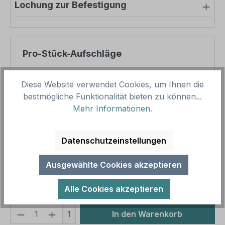
Lochung zur Befestigung
Pro-Stück-Aufschläge
Produktpreis
12,50 €
Diese Website verwendet Cookies, um Ihnen die
Zwischensumme
12,50 €
bestmögliche Funktionalität bieten zu können...
Mehr Informationen
.
Zusammenfassung
Datenschutzeinstellungen
Gesamtpreis
12,50 €
Preise inkl. MwSt. zzgl. Versandkosten
Ausgewählte Cookies akzeptieren
Aufgrund von Neuberechnungen im Warenkorb sind
abweichende Endpreise möglich.
Alle Cookies akzeptieren
Produkt Anzahl: Gib den gewünschten We
1
In den Warenkorb