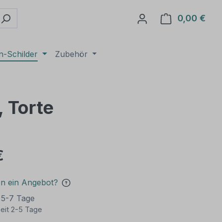
0,00 €
Ware
n-Schilder
Zubehör
, Torte
€
en ein Angebot?
t 5-7 Tage
eit 2-5 Tage