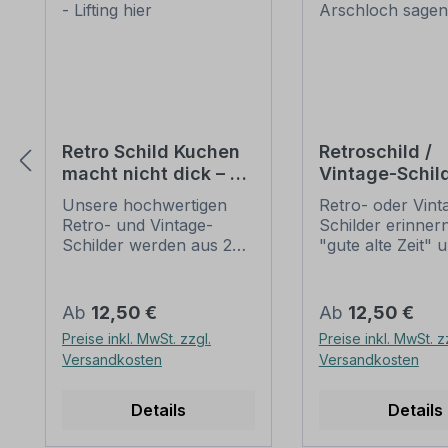
Retro Schild Kuchen
Retroschild /
macht nicht dick – er
Vintage-Schil
zieht nur die Falten
Wichtig - Erst
Unsere hochwertigen
Retro- oder Vint
glatt - Lifting hier
auflegen, dan
Retro- und Vintage-
Schilder erinnern
Arschloch sa
Schilder werden aus 2
"gute alte Zeit" 
mm Hartaluminium
erfreuen sich mi
gefertigt, sie sind
nostalgischen A
wetterfest und in vielen
großer Beliebheit
Regulärer Preis:
Regulärer Preis:
Ab
12,50 €
Ab
12,50 €
Größen erhältlich.
diese Schilder im
Preise inkl. MwSt. zzgl.
Preise inkl. MwSt. z
Verschenken Sie diesen
nur schwer und 
Versandkosten
Versandkosten
dekorativen wie auch
nur zu horrende
nützlichen Artikel oder
zu bekommen, b
beschenken Sie sich
neu produzierte
Details
Details
selbst. Die Patina
Schilder im alten
(Kratzer und
Gewand unschla