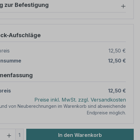
g zur Befestigung
ück-Aufschläge
reis
12,50 €
ensumme
12,50 €
menfassung
reis
12,50 €
Preise inkl. MwSt. zzgl. Versandkosten
rund von Neuberechnungen im Warenkorb sind abweichende
Endpreise möglich.
 Anzahl: Gib den gewünschten Wert ein 
1
In den Warenkorb