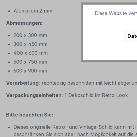
Aluminium 2 mm
Diese Website ver
Abmessungen:
200 x 300 mm
Dat
300 x 450 mm
400 x 600 mm
500 x 750 mm
600 x 900 mm
Verarbeitung:
rechteckig beschnitten mit leicht abgeru
Verpackungseinheiten:
1 Dekoschild im Retro Look
Bitte beachten Sie:
Dieses originelle Retro- und Vintage-Schild kann mit 
beschränken Sie sich aber nach Möglichkeit auf die 