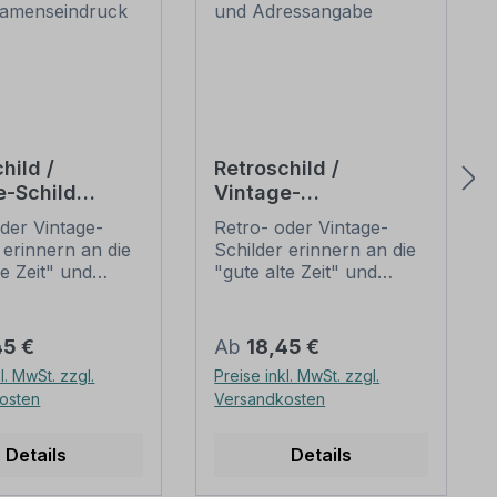
hild /
Retroschild /
e-Schild
Vintage-
adwerkstatt -
Familienschild -
der Vintage-
Retro- oder Vintage-
rem
Fraktur - mit
 erinnern an die
Schilder erinnern an die
seindruck
individueller
te Zeit" und
"gute alte Zeit" und
Namens- und
 sich mit ihrem
erfreuen sich mit ihrem
Adressangabe
ischen Aussehen
nostalgischen Aussehen
eliebheit. Sind
großer Beliebheit. Sind
er Preis:
Regulärer Preis:
45 €
Ab
18,45 €
hilder im Original
diese Schilder im Original
l. MwSt. zzgl.
Preise inkl. MwSt. zzgl.
wer und häufig
nur schwer und häufig
osten
Versandkosten
horrenden Preise
nur zu horrenden Preise
mmen, bieten
zu bekommen, bieten
duzierten
neu produzierten
Details
Details
 im alten
Schilder im alten
unschlagbare
Gewand unschlagbare