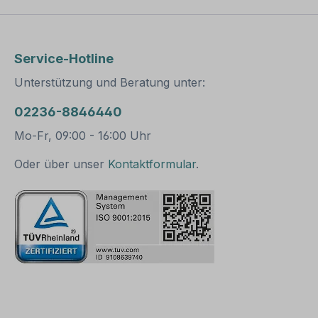
Beschädigungen) ist
Vorteile. Diese S
nicht echt, sondern nur
im Retro- oder V
aufgedruckt, dennoch
Look sind in zah
wirken diese Schilder alt,
Ausführungen erh
Service-Hotline
so als wären sie vor
mit Motiven oder
Unterstützung und Beratung unter:
Jahrzehnten produziert
Textinhalten, die
worden. Merkmale des
Artikel individuall
Retro Schildes Kuchen
werden können. 
02236-8846440
macht nicht dick – er
Patina (Kratzer 
Mo-Fr, 09:00 - 16:00 Uhr
zieht nur die Falten glatt
Beschädigungen) 
- Lifting hier - VIN-2873:
nicht echt, sond
Oder über unser
Kontaktformular
.
Ausführung: Querformat
aufgedruckt, de
Material: Aluminium 2
wirken diese Schi
mm Abmessungen:
so als wären sie
200 x 300 mm 300 x
Jahrzehnten pro
450 mm 400 x 600
worden. Unsere
mm 500 x 750 mm 600
hochwertigen Re
x 900 mm
Vintage-Schilde
Verarbeitung: rechteckig
aus 2 mm Harta
beschnitten mit leicht
gefertigt, sie sind
abgerundeten Ecken
wetterfest und in
Verpackungseinheiten: 1
Größen erhältlic