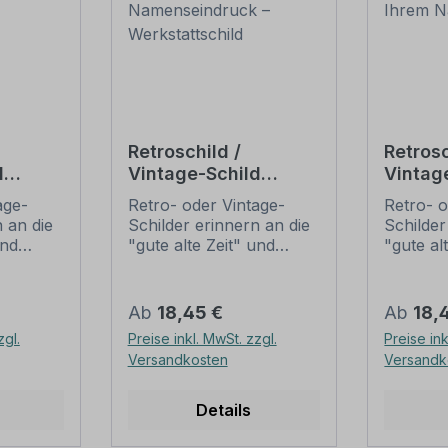
Retroschild /
Retrosc
d
Vintage-Schild
Vintag
Fahrradschild Bike
Motorr
age-
Retro- oder Vintage-
Retro- o
n
Shop - mit Ihrem
mit Ih
 an die
Schilder erinnern an die
Schilder
gen
Namenseindruck –
Namen
und
"gute alte Zeit" und
"gute al
Werkstattschild
t ihrem
erfreuen sich mit ihrem
erfreuen
ussehen
nostalgischen Aussehen
nostalg
. Sind
großer Beliebheit. Sind
großer B
Regulärer Preis:
Regulär
Ab
18,45 €
Ab
18,
 Original
diese Schilder im Original
diese Sc
zgl.
Preise inkl. MwSt. zzgl.
Preise ink
häufig
nur schwer und häufig
nur sch
Versandkosten
Versandk
n Preise
nur zu horrenden Preise
nur zu 
ieten
zu bekommen, bieten
zu beko
n
neu produzierten
neu pro
Details
Schilder im alten
Schilder
gbare
Gewand unschlagbare
Gewand 