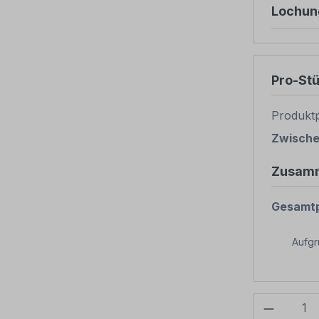
Lochun
Pro-St
Produktp
Zwisch
Zusam
Gesamtp
Aufg
Produkt