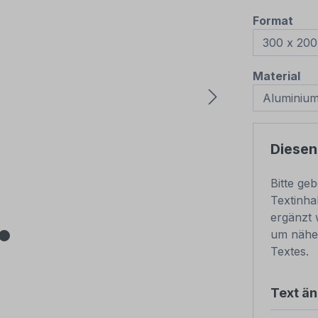
aus
Format
au
Material
Diesen
Bitte ge
Textinha
ergänzt 
um nähe
Textes.
Text ä