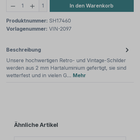
Produkt Anzahl: Gib den gewünschten We
1
In den Warenkorb
Produktnummer:
SH17460
Vorlagenummer:
VIN-2097
Beschreibung
Unsere hochwertigen Retro- und Vintage-Schilder
werden aus 2 mm Hartaluminium gefertigt, sie sind
wetterfest und in vielen G…
Mehr
Produktgalerie überspringen
Ähnliche Artikel