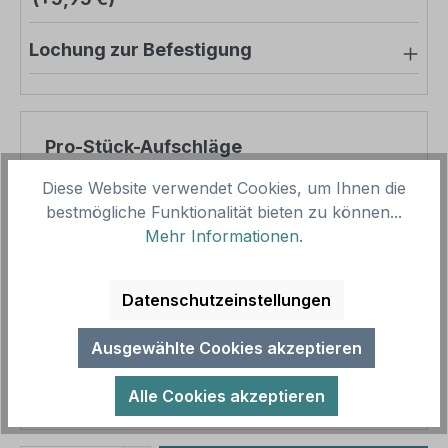
Lochung zur Befestigung
Pro-Stück-Aufschläge
Diese Website verwendet Cookies, um Ihnen die
Produktpreis
12,50 €
bestmögliche Funktionalität bieten zu können...
Zwischensumme
12,50 €
Mehr Informationen
.
Zusammenfassung
Datenschutzeinstellungen
Gesamtpreis
12,50 €
Ausgewählte Cookies akzeptieren
Preise inkl. MwSt. zzgl. Versandkosten
Aufgrund von Neuberechnungen im Warenkorb sind
Alle Cookies akzeptieren
abweichende Endpreise möglich.