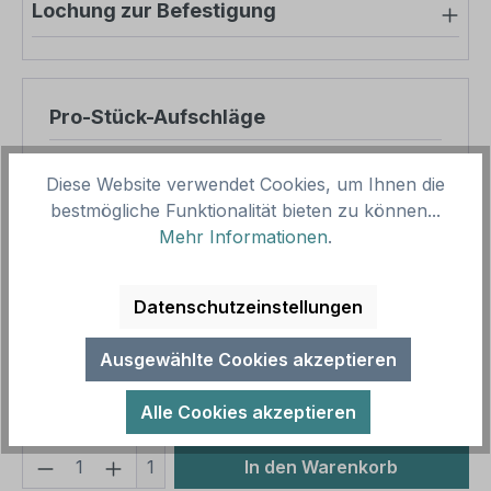
Lochung zur Befestigung
Pro-Stück-Aufschläge
Produktpreis
8,45 €
Diese Website verwendet Cookies, um Ihnen die
Zwischensumme
8,45 €
bestmögliche Funktionalität bieten zu können...
Mehr Informationen
.
Zusammenfassung
Datenschutzeinstellungen
Gesamtpreis
8,45 €
Preise inkl. MwSt. zzgl. Versandkosten
Ausgewählte Cookies akzeptieren
Aufgrund von Neuberechnungen im Warenkorb sind
abweichende Endpreise möglich.
Alle Cookies akzeptieren
Produkt Anzahl: Gib den gewünschten We
1
In den Warenkorb