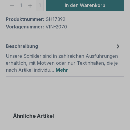
Produkt Anzahl: Gib den gewünschten We
1
In den Warenkorb
Produktnummer:
SH17392
Vorlagenummer:
VIN-2070
Beschreibung
Unsere Schilder sind in zahlreichen Ausführungen
erhältlich, mit Motiven oder nur Textinhalten, die je
nach Artikel individu…
Mehr
Produktgalerie überspringen
Ähnliche Artikel