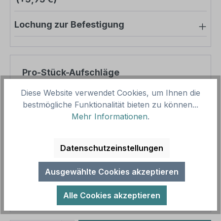
Lochung zur Befestigung
Pro-Stück-Aufschläge
Diese Website verwendet Cookies, um Ihnen die
Produktpreis
8,45 €
bestmögliche Funktionalität bieten zu können...
Zwischensumme
8,45 €
Mehr Informationen
.
Zusammenfassung
Datenschutzeinstellungen
Gesamtpreis
8,45 €
Ausgewählte Cookies akzeptieren
Preise inkl. MwSt. zzgl. Versandkosten
Aufgrund von Neuberechnungen im Warenkorb sind
Alle Cookies akzeptieren
abweichende Endpreise möglich.