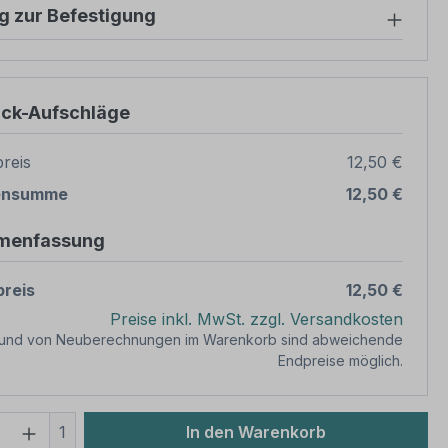
g zur Befestigung
ück-Aufschläge
reis
12,50 €
ensumme
12,50 €
menfassung
reis
12,50 €
Preise inkl. MwSt. zzgl. Versandkosten
rund von Neuberechnungen im Warenkorb sind abweichende
Endpreise möglich.
 Anzahl: Gib den gewünschten Wert ein 
1
In den Warenkorb