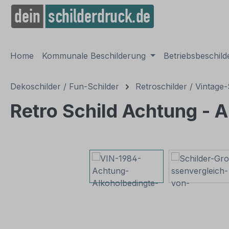
springen
Zur Hauptnavigation springen
Home
Kommunale Beschilderung
Betriebsbeschil
Dekoschilder / Fun-Schilder
Retroschilder / Vintage-
Retro Schild Achtung - 
Bildergalerie überspringen