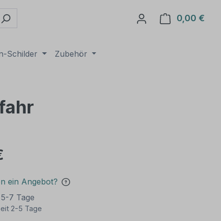
0,00 €
Ware
n-Schilder
Zubehör
fahr
€
en ein Angebot?
t 5-7 Tage
eit 2-5 Tage