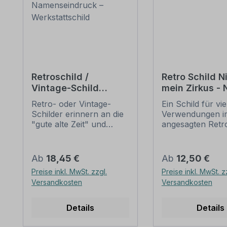
Retroschild /
Retro Schild N
Vintage-Schild
mein Zirkus - 
Fahrradschild Bike
meine Affen
Retro- oder Vintage-
Ein Schild für vie
Shop - mit Ihrem
Schilder erinnern an die
Verwendungen i
Namenseindruck –
"gute alte Zeit" und
angesagten Retr
Werkstattschild
erfreuen sich mit ihrem
Die Patina (Krat
nostalgischen Aussehen
Beschädigungen) 
großer Beliebheit. Sind
nicht echt, sond
Regulärer Preis:
Regulärer Preis:
Ab
18,45 €
Ab
12,50 €
diese Schilder im Original
aufgedruckt, de
Preise inkl. MwSt. zzgl.
Preise inkl. MwSt. z
nur schwer und häufig
wirken diese Schi
Versandkosten
Versandkosten
nur zu horrenden Preise
so als wären sie
zu bekommen, bieten
Jahrzehnten pro
neu produzierten
worden. Unsere
Details
Details
Schilder im alten
hochwertigen Re
Gewand unschlagbare
Vintage-Schilde