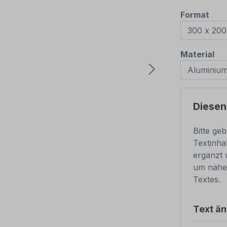
aus
Format
au
Material
Diesen
Bitte ge
Textinha
ergänzt 
um nähe
Textes.
Text ä