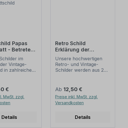
child Papas
Retro Schild
att - Betreten
Erklärung der
befugte
Elektrizität
Schilder im
Unsere hochwertigen
en -
der Vintage-
Retro- und Vintage-
attschild
d in zahlreichen
Schilder werden aus 2
ungen erhältlich,
mm Hartaluminium
iven oder nur
gefertigt, sie sind
lten, die je nach
wetterfest und in vielen
er Preis:
Regulärer Preis:
50 €
Ab
12,50 €
ndividuallisiert
Größen erhältlich.
l. MwSt. zzgl.
Preise inkl. MwSt. zzgl.
können. Die
Verschenken Sie diesen
osten
Versandkosten
Kratzer und
dekorativen wie auch
igungen) ist
nützlichen Artikel oder
ht, sondern nur
beschenken Sie sich
Details
Details
uckt, dennoch
selbst. Die Patina
iese Schilder alt,
(Kratzer und