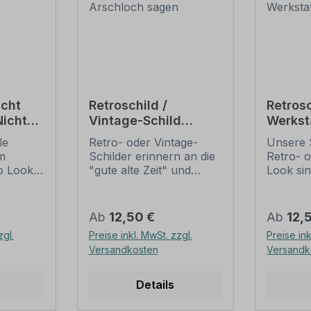
icht
Retroschild /
Retros
Nicht
Vintage-Schild
Werkst
Wichtig - Erst
für Un
le
Retro- oder Vintage-
Unsere 
auflegen, dann
verbot
m
Schilder erinnern an die
Retro- o
Arschloch sagen
Werkst
o Look.
"gute alte Zeit" und
Look sin
zer und
erfreuen sich mit ihrem
Ausführ
ist
nostalgischen Aussehen
mit Mot
ern nur
großer Beliebheit. Sind
Textinha
Regulärer Preis:
Regulär
Ab
12,50 €
Ab
12,
nnoch
diese Schilder im Original
Artikel i
zgl.
Preise inkl. MwSt. zzgl.
Preise ink
lder alt,
nur schwer und häufig
werden 
Versandkosten
Versandk
 vor
nur zu horrenden Preise
Patina (
duziert
zu bekommen, bieten
Beschäd
neu produzierten
nicht ec
Details
tro- und
Schilder im alten
aufgedr
r werden
Gewand unschlagbare
wirken d