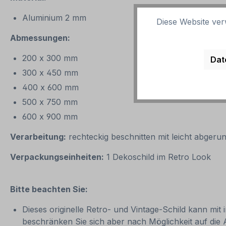
Aluminium 2 mm
Diese Website ver
Abmessungen:
200 x 300 mm
Dat
300 x 450 mm
400 x 600 mm
500 x 750 mm
600 x 900 mm
Verarbeitung:
rechteckig beschnitten mit leicht abgeru
Verpackungseinheiten:
1 Dekoschild im Retro Look
Bitte beachten Sie:
Dieses originelle Retro- und Vintage-Schild kann mit 
beschränken Sie sich aber nach Möglichkeit auf die 