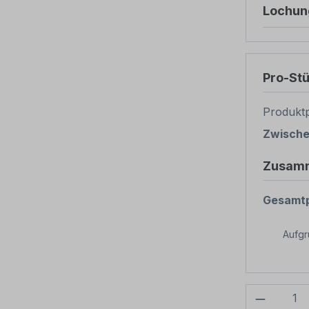
Lochun
Pro-St
Produktp
Zwisch
Zusam
Gesamtp
Aufg
Produkt