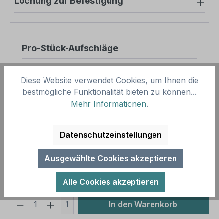
Lochung zur Befestigung
Pro-Stück-Aufschläge
Produktpreis
12,50 €
Diese Website verwendet Cookies, um Ihnen die
Zwischensumme
12,50 €
bestmögliche Funktionalität bieten zu können...
Mehr Informationen
.
Zusammenfassung
Datenschutzeinstellungen
Gesamtpreis
12,50 €
Preise inkl. MwSt. zzgl. Versandkosten
Ausgewählte Cookies akzeptieren
Aufgrund von Neuberechnungen im Warenkorb sind
abweichende Endpreise möglich.
Alle Cookies akzeptieren
Produkt Anzahl: Gib den gewünschten We
1
In den Warenkorb