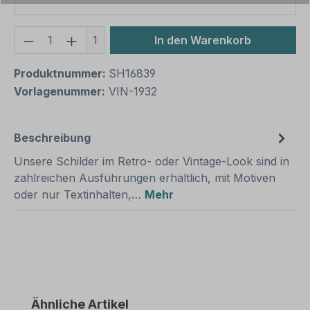
Produkt Anzahl: Gib den gewünschten We
1
In den Warenkorb
Produktnummer:
SH16839
Vorlagenummer:
VIN-1932
Beschreibung
Unsere Schilder im Retro- oder Vintage-Look sind in
zahlreichen Ausführungen erhältlich, mit Motiven
oder nur Textinhalten,…
Mehr
Produktgalerie überspringen
Ähnliche Artikel