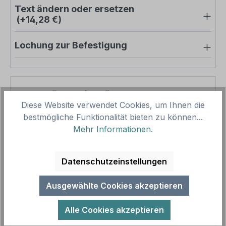
Text ändern oder ersetzen
(+14,28 €)
Lochung zur Befestigung
Pro-Stück-Aufschläge
Diese Website verwendet Cookies, um Ihnen die
bestmögliche Funktionalität bieten zu können...
Produktpreis
8,57 €
Mehr Informationen
.
Zwischensumme
8,57 €
Zusammenfassung
Datenschutzeinstellungen
Gesamtpreis
8,57 €
Ausgewählte Cookies akzeptieren
Preise inkl. MwSt. zzgl. Versandkosten
Aufgrund von Neuberechnungen im Warenkorb sind
Alle Cookies akzeptieren
abweichende Endpreise möglich.