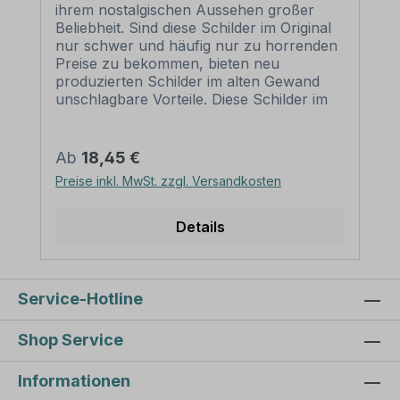
ihrem nostalgischen Aussehen großer
Beliebheit. Sind diese Schilder im Original
nur schwer und häufig nur zu horrenden
Preise zu bekommen, bieten neu
produzierten Schilder im alten Gewand
unschlagbare Vorteile. Diese Schilder im
Retro- oder Vintage-Look sind in
zahlreichen Ausführungen erhältlich, mit
Motiven oder nur Textinhalten, die je nach
Regulärer Preis:
Ab
18,45 €
Artikel individuallisiert werden können. Die
Preise inkl. MwSt. zzgl. Versandkosten
Patina (Kratzer und Beschädigungen) ist
nicht echt, sondern nur aufgedruckt,
dennoch wirken diese Schilder alt, so als
Details
wären sie vor Jahrzehnten produziert
worden. Unsere hochwertigen Retro- und
Vintage-Schilder werden aus 2 mm
Hartaluminium gefertigt, sie sind wetterfest
Service-Hotline
und in vielen Größen erhältlich.
Verschenken Sie diese dekorativen
Shop Service
Schilder als Standardartikel oder mit
angepaßten Textinhalten zum Geburtstag,
Informationen
zur Hochzeit, oder beschenken Sie sich