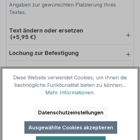
Angaben zur gewünschten Platzierung Ihres
Textes.
Text ändern oder ersetzen
(+5,95 €)
Lochung zur Befestigung
Diese Website verwendet Cookies, um Ihnen die
Pro-Stück-Aufschläge
bestmögliche Funktionalität bieten zu können...
Mehr Informationen
.
Produktpreis
12,50 €
Zwischensumme
12,50 €
Datenschutzeinstellungen
Zusammenfassung
Ausgewählte Cookies akzeptieren
Gesamtpreis
12,50 €