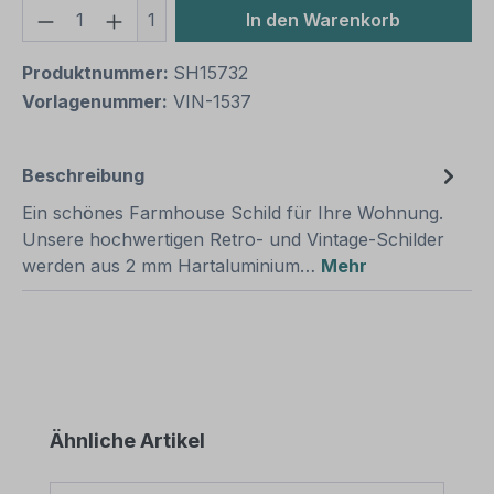
Produkt Anzahl: Gib den gewünschten We
1
In den Warenkorb
Produktnummer:
SH15732
Vorlagenummer:
VIN-1537
Beschreibung
Ein schönes Farmhouse Schild für Ihre Wohnung.
Unsere hochwertigen Retro- und Vintage-Schilder
werden aus 2 mm Hartaluminium…
Mehr
Produktgalerie überspringen
Ähnliche Artikel