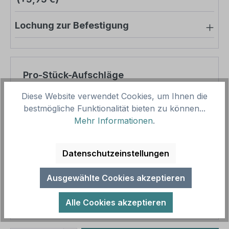
Lochung zur Befestigung
Pro-Stück-Aufschläge
Diese Website verwendet Cookies, um Ihnen die
Produktpreis
12,50 €
bestmögliche Funktionalität bieten zu können...
Zwischensumme
12,50 €
Mehr Informationen
.
Zusammenfassung
Datenschutzeinstellungen
Gesamtpreis
12,50 €
Ausgewählte Cookies akzeptieren
Preise inkl. MwSt. zzgl. Versandkosten
Aufgrund von Neuberechnungen im Warenkorb sind
Alle Cookies akzeptieren
abweichende Endpreise möglich.