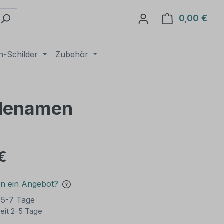
0,00 €
Ware
n-Schilder
Zubehör
ndenamen
€
en ein Angebot?
t 5-7 Tage
eit 2-5 Tage