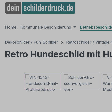
springen
Zur Hauptnavigation springen
Home
Kommunale Beschilderung
Betriebsbeschil
Dekoschilder / Fun-Schilder
Retroschilder / Vintage-
Retro Hundeschild mit 
Bildergalerie überspringen