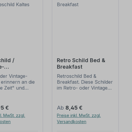
hild /
Retro Schild Bed &
e-
Breakfast
keschild
der Vintage-
Retroschild Bed &
Bier hier
 erinnern an die
Breakfast. Diese Schilder
te Zeit" und
im Retro- oder Vintage-
 sich mit ihrem
Look sind in zahlreichen
ischen Aussehen
Ausführungen erhältlich,
eliebheit. Sind
mit Motiven oder nur
er Preis:
Regulärer Preis:
95 €
Ab
8,45 €
hilder im Original
Textinhalten, die je nach
l. MwSt. zzgl.
Preise inkl. MwSt. zzgl.
wer und häufig
Artikel individuallisiert
osten
Versandkosten
horrenden Preise
werden können. Die
mmen, bieten
Patina (Kratzer und