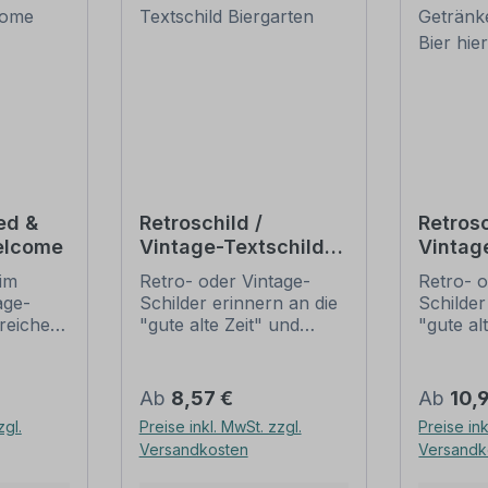
ed &
Retroschild /
Retrosc
elcome
Vintage-Textschild
Vintag
Biergarten
Geträn
im
Retro- oder Vintage-
Retro- o
Kaltes 
age-
Schilder erinnern an die
Schilder
lreichen
"gute alte Zeit" und
"gute al
ältlich,
erfreuen sich mit ihrem
erfreuen
 nur
nostalgischen Aussehen
nostalg
 je nach
großer Beliebheit. Sind
großer B
Regulärer Preis:
Regulär
Ab
8,57 €
Ab
10,
isiert
diese Schilder im Original
diese Sc
zgl.
Preise inkl. MwSt. zzgl.
Preise ink
Die
nur schwer und häufig
nur sch
Versandkosten
Versandk
und
nur zu horrenden Preise
nur zu 
ist
zu bekommen, bieten
zu beko