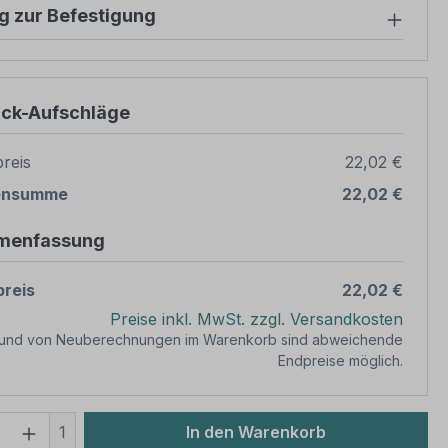
g zur Befestigung
ück-Aufschläge
reis
22,02 €
ensumme
22,02 €
menfassung
reis
22,02 €
Preise inkl. MwSt. zzgl. Versandkosten
rund von Neuberechnungen im Warenkorb sind abweichende
Endpreise möglich.
 Anzahl: Gib den gewünschten Wert ein 
1
In den Warenkorb