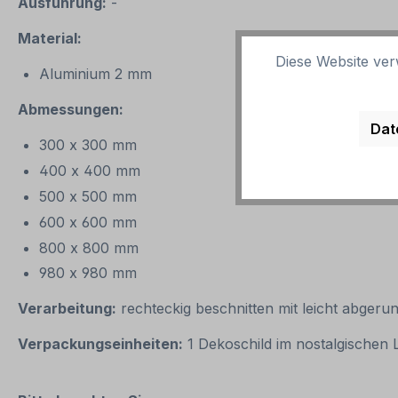
Ausführung:
-
Material:
Diese Website ver
Aluminium 2 mm
Abmessungen:
Dat
300 x 300 mm
400 x 400 mm
500 x 500 mm
600 x 600 mm
800 x 800 mm
980 x 980 mm
Verarbeitung:
rechteckig beschnitten mit leicht abgeru
Verpackungseinheiten:
1 Dekoschild im nostalgischen