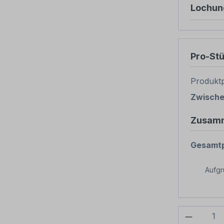
Lochun
Pro-St
Produktp
Zwisch
Zusam
Gesamtp
Aufg
Produkt