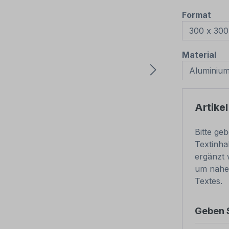
aus
Format
au
Material
Artikel
Bitte ge
Textinha
ergänzt 
um nähe
Textes.
Geben S