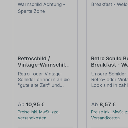
Retroschild /
Retro Schild B
Vintage-Warnschild
Breakfast - W
Achtung - Sparta
Retro- oder Vintage-
Unsere Schilder 
Zone
Schilder erinnern an die
Retro- oder Vint
"gute alte Zeit" und
Look sind in zah
erfreuen sich mit ihrem
Ausführungen erh
nostalgischen Aussehen
mit Motiven oder
großer Beliebheit. Sind
Textinhalten, die
Regulärer Preis:
Regulärer Preis:
Ab
10,95 €
Ab
8,57 €
diese Schilder im Original
Artikel individuall
Preise inkl. MwSt. zzgl.
Preise inkl. MwSt. z
nur schwer und häufig
werden können. 
Versandkosten
Versandkosten
nur zu horrenden Preise
Patina (Kratzer 
zu bekommen, bieten
Beschädigungen) 