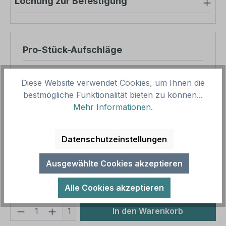
Lochung zur Befestigung
Pro-Stück-Aufschläge
Produktpreis
12,50 €
Diese Website verwendet Cookies, um Ihnen die
Zwischensumme
12,50 €
bestmögliche Funktionalität bieten zu können...
Mehr Informationen
.
Zusammenfassung
Datenschutzeinstellungen
Gesamtpreis
12,50 €
Preise inkl. MwSt. zzgl. Versandkosten
Ausgewählte Cookies akzeptieren
Aufgrund von Neuberechnungen im Warenkorb sind
abweichende Endpreise möglich.
Alle Cookies akzeptieren
Produkt Anzahl: Gib den gewünschten We
1
In den Warenkorb