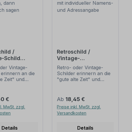
hild /
Retroschild /
e-Schild
Vintage-
 - Erst
Familienschild -
der Vintage-
Retro- oder Vintage-
en, dann
Fraktur - mit
 erinnern an die
Schilder erinnern an die
och sagen
individueller
te Zeit" und
"gute alte Zeit" und
Namens- und
 sich mit ihrem
erfreuen sich mit ihrem
Adressangabe
ischen Aussehen
nostalgischen Aussehen
eliebheit. Sind
großer Beliebheit. Sind
er Preis:
Regulärer Preis:
50 €
Ab
18,45 €
hilder im Original
diese Schilder im Original
l. MwSt. zzgl.
Preise inkl. MwSt. zzgl.
wer und häufig
nur schwer und häufig
osten
Versandkosten
horrenden Preise
nur zu horrenden Preise
mmen, bieten
zu bekommen, bieten
duzierten
neu produzierten
Details
Details