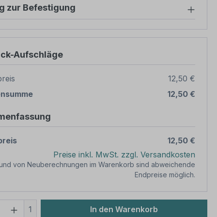
g zur Befestigung
ück-Aufschläge
reis
12,50 €
ensumme
12,50 €
menfassung
reis
12,50 €
Preise inkl. MwSt. zzgl. Versandkosten
rund von Neuberechnungen im Warenkorb sind abweichende
Endpreise möglich.
 Anzahl: Gib den gewünschten Wert ein 
1
In den Warenkorb