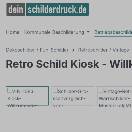
springen
Zur Hauptnavigation springen
Home
Kommunale Beschilderung
Betriebsbeschil
Dekoschilder / Fun-Schilder
Retroschilder / Vintage-
Retro Schild Kiosk - Wi
Bildergalerie überspringen