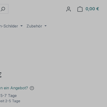
0,00 €
Ware
n-Schilder
Zubehör
€
en ein Angebot?
t 5-7 Tage
eit 2-5 Tage