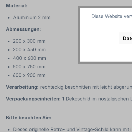
Material:
Diese Website ver
Aluminium 2 mm
Abmessungen:
Dat
200 x 300 mm
300 x 450 mm
400 x 600 mm
500 x 750 mm
600 x 900 mm
Verarbeitung:
rechteckig beschnitten mit leicht abgeru
Verpackungseinheiten:
1 Dekoschild im nostalgischen
Bitte beachten Sie:
Dieses originelle Retro- und Vintage-Schild kann mit 