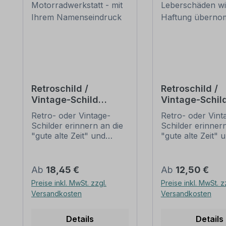
Retroschild /
Retroschild /
Vintage-Schild
Vintage-Schil
Motorradwerkstatt -
Trinkhalle - Fü
Retro- oder Vintage-
Retro- oder Vint
mit Ihrem
Leberschäden
Schilder erinnern an die
Schilder erinnern
Namenseindruck
keine Haftung
"gute alte Zeit" und
"gute alte Zeit" 
übernommen
erfreuen sich mit ihrem
erfreuen sich mi
nostalgischen Aussehen
nostalgischen A
großer Beliebheit. Sind
großer Beliebheit
Regulärer Preis:
Regulärer Preis:
Ab
18,45 €
Ab
12,50 €
diese Schilder im Original
diese Schilder im
Preise inkl. MwSt. zzgl.
Preise inkl. MwSt. z
nur schwer und häufig
nur schwer und 
Versandkosten
Versandkosten
nur zu horrenden Preise
nur zu horrende
zu bekommen, bieten
zu bekommen, b
neu produzierten
neu produzierte
Details
Details