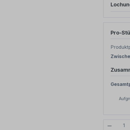
Lochun
Pro-St
Produktp
Zwisch
Zusam
Gesamtp
Aufg
Produkt