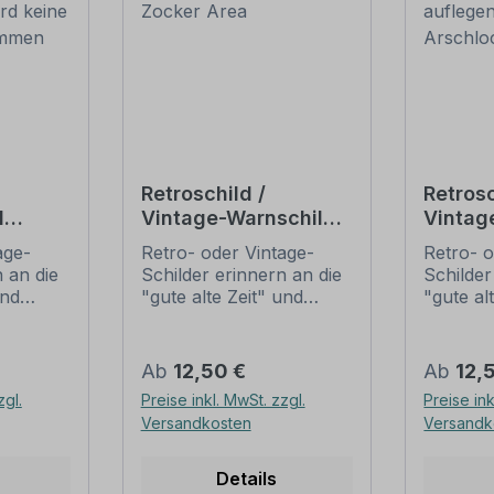
Retroschild /
Retrosc
d
Vintage-Warnschild
Vintag
r
Danger Zocker Area
Wichtig
age-
Retro- oder Vintage-
Retro- o
 wird
aufleg
 an die
Schilder erinnern an die
Schilder
Arschl
und
"gute alte Zeit" und
"gute al
t ihrem
erfreuen sich mit ihrem
erfreuen
ussehen
nostalgischen Aussehen
nostalg
. Sind
großer Beliebheit. Sind
großer B
Regulärer Preis:
Regulär
Ab
12,50 €
Ab
12,
 Original
diese Schilder im Original
diese Sc
zgl.
Preise inkl. MwSt. zzgl.
Preise ink
häufig
nur schwer und häufig
nur sch
Versandkosten
Versandk
n Preise
nur zu horrenden Preise
nur zu 
ieten
zu bekommen, bieten
zu beko
n
neu produzierten
neu pro
Details