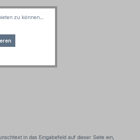
ieten zu können...
ieren
nschtext in das Eingabefeld auf dieser Seite ein,