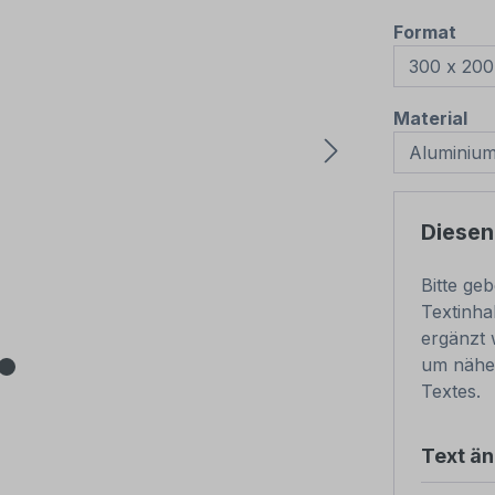
aus
Format
au
Material
Diesen
Bitte ge
Textinha
ergänzt 
um nähe
Textes.
Text ä