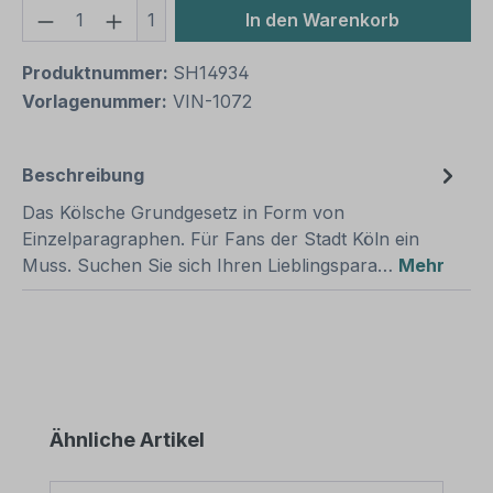
Produkt Anzahl: Gib den gewünschten We
1
In den Warenkorb
Produktnummer:
SH14934
Vorlagenummer:
VIN-1072
Beschreibung
Das Kölsche Grundgesetz in Form von
Einzelparagraphen. Für Fans der Stadt Köln ein
Muss. Suchen Sie sich Ihren Lieblingspara…
Mehr
Produktgalerie überspringen
Ähnliche Artikel