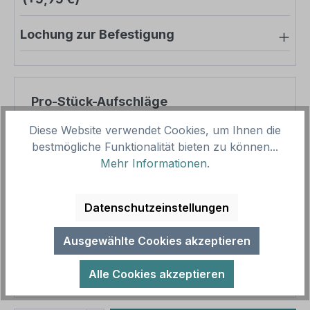
Lochung zur Befestigung
Pro-Stück-Aufschläge
Diese Website verwendet Cookies, um Ihnen die
Produktpreis
12,50 €
bestmögliche Funktionalität bieten zu können...
Zwischensumme
12,50 €
Mehr Informationen
.
Zusammenfassung
Datenschutzeinstellungen
Gesamtpreis
12,50 €
Ausgewählte Cookies akzeptieren
Preise inkl. MwSt. zzgl. Versandkosten
Aufgrund von Neuberechnungen im Warenkorb sind
Alle Cookies akzeptieren
abweichende Endpreise möglich.