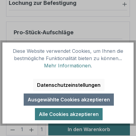
Lochung zur Befestigung
Pro-Stück-Aufschläge
Produktpreis
12,50 €
Diese Website verwendet Cookies, um Ihnen die
Zwischensumme
12,50 €
bestmögliche Funktionalität bieten zu können...
Mehr Informationen
.
Zusammenfassung
Datenschutzeinstellungen
Gesamtpreis
12,50 €
Preise inkl. MwSt. zzgl. Versandkosten
Ausgewählte Cookies akzeptieren
Aufgrund von Neuberechnungen im Warenkorb sind
abweichende Endpreise möglich.
Alle Cookies akzeptieren
Produkt Anzahl: Gib den gewünschten We
1
In den Warenkorb