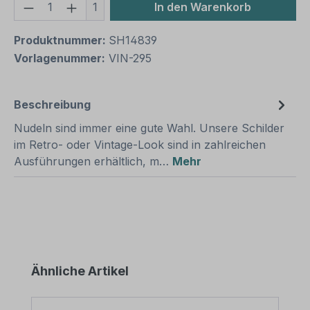
Produkt Anzahl: Gib den gewünschten We
1
In den Warenkorb
Produktnummer:
SH14839
Vorlagenummer:
VIN-295
Beschreibung
Nudeln sind immer eine gute Wahl. Unsere Schilder
im Retro- oder Vintage-Look sind in zahlreichen
Ausführungen erhältlich, m…
Mehr
Produktgalerie überspringen
Ähnliche Artikel