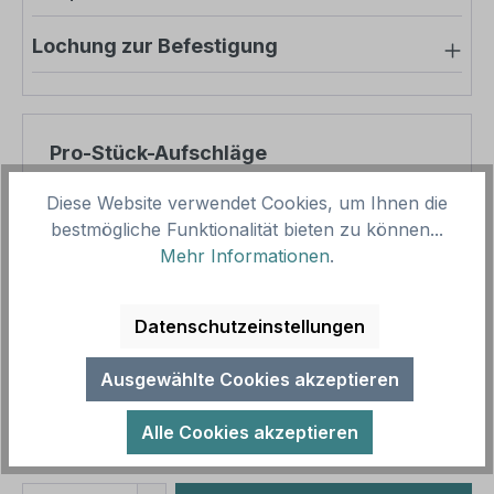
Lochung zur Befestigung
Pro-Stück-Aufschläge
Diese Website verwendet Cookies, um Ihnen die
Produktpreis
10,95 €
bestmögliche Funktionalität bieten zu können...
Zwischensumme
10,95 €
Mehr Informationen
.
Zusammenfassung
Datenschutzeinstellungen
Gesamtpreis
10,95 €
Ausgewählte Cookies akzeptieren
Preise inkl. MwSt. zzgl. Versandkosten
Aufgrund von Neuberechnungen im Warenkorb sind
abweichende Endpreise möglich.
Alle Cookies akzeptieren