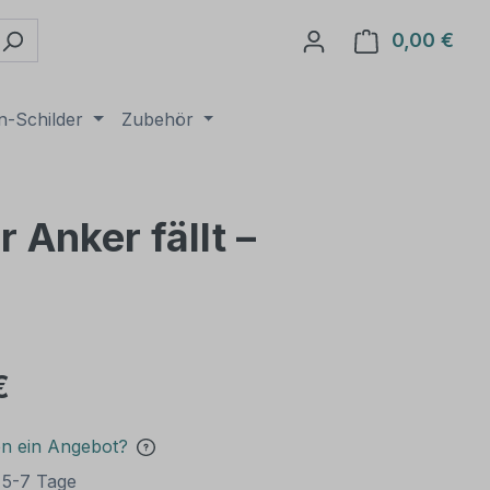
0,00 €
Ware
n-Schilder
Zubehör
 Anker fällt –
€
en ein Angebot?
t 5-7 Tage