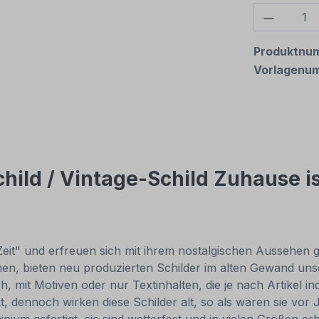
Produkt
Produktnu
Vorlagenu
ild / Vintage-Schild Zuhause ist
Zeit" und erfreuen sich mit ihrem nostalgischen Aussehen gr
, bieten neu produzierten Schilder im alten Gewand unsch
, mit Motiven oder nur Textinhalten, die je nach Artikel in
t, dennoch wirken diese Schilder alt, so als wären sie v