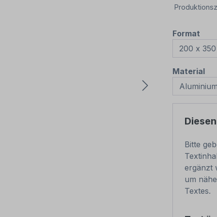
Produktionsz
aus
Format
au
Material
Diesen
Bitte ge
Textinha
ergänzt 
um nähe
Textes.