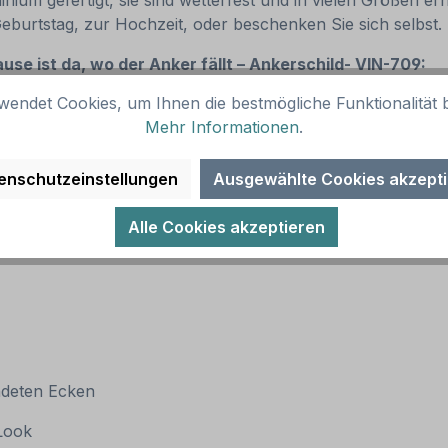
um gefertigt, sie sind wetterfest und in vielen Größen erhä
Geburtstag, zur Hochzeit, oder beschenken Sie sich selbst
se ist da, wo der Anker fällt – Ankerschild- VIN-709:
wendet Cookies, um Ihnen die bestmögliche Funktionalität b
Mehr Informationen
.
enschutzeinstellungen
Ausgewählte Cookies akzept
Alle Cookies akzeptieren
ndeten Ecken
 Look