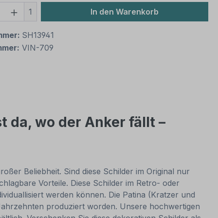
 Anzahl: Gib den gewünschten Wert ein 
1
In den Warenkorb
mmer:
SH13941
mmer:
VIN-709
 da, wo der Anker fällt –
oßer Beliebheit. Sind diese Schilder im Original nur
lagbare Vorteile. Diese Schilder im Retro- oder
dividuallisiert werden können. Die Patina (Kratzer und
or Jahrzehnten produziert worden. Unsere hochwertigen