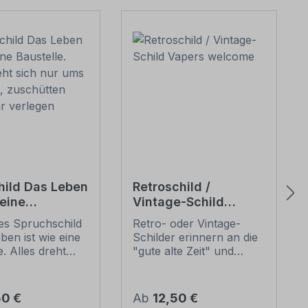
hild Das Leben
Retroschild /
 eine
Vintage-Schild
le. Alles dreht
Vapers welcome
les Spruchschild
Retro- oder Vintage-
ur ums
ben ist wie eine
Schilder erinnern an die
n, zuschütten
e. Alles dreht
"gute alte Zeit" und
hr verlegen
r ums Baggern,
erfreuen sich mit ihrem
tten und Rohr
nostalgischen Aussehen
. Fun-Schilder
großer Beliebheit. Sind
er Preis:
Regulärer Preis:
50 €
Ab
12,50 €
ilder der etwas
diese Schilder im Original