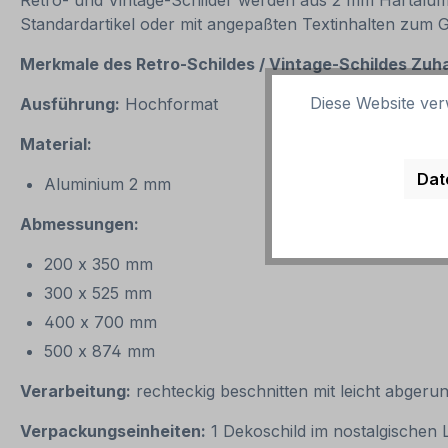
Retro- und Vintage-Schilder werden aus 2 mm Hartalumini
Standardartikel oder mit angepaßten Textinhalten zum 
Merkmale des Retro-Schildes / Vintage-Schildes Zuhau
Diese Website ver
Ausführung:
Hochformat
Material:
Dat
Aluminium 2 mm
Abmessungen:
200 x 350 mm
300 x 525 mm
400 x 700 mm
500 x 874 mm
Verarbeitung:
rechteckig beschnitten mit leicht abgeru
Verpackungseinheiten:
1 Dekoschild im nostalgischen