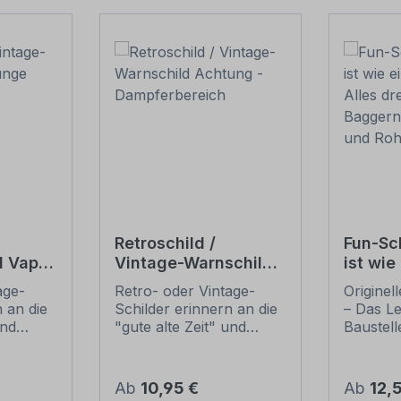
Retroschild /
Fun-Sc
d Vapor
Vintage-Warnschild
ist wie
Achtung -
Baustel
age-
Retro- oder Vintage-
Originel
Dampferbereich
sich n
 an die
Schilder erinnern an die
– Das Le
Bagger
und
"gute alte Zeit" und
Baustell
und Ro
t ihrem
erfreuen sich mit ihrem
sich nu
ussehen
nostalgischen Aussehen
zuschü
. Sind
großer Beliebheit. Sind
verlegen
Regulärer Preis:
Regulär
Ab
10,95 €
Ab
12,
 Original
diese Schilder im Original
sind Sch