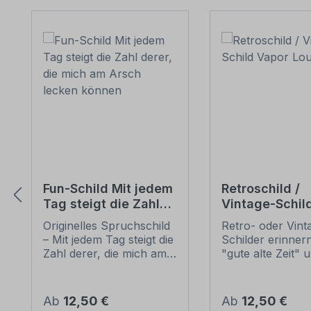
Produktgalerie überspringen
Fun-Schild Mit jedem
Retroschild /
Tag steigt die Zahl
Vintage-Schil
derer, die mich am
Lounge
Originelles Spruchschild
Retro- oder Vint
Arsch lecken können
– Mit jedem Tag steigt die
Schilder erinnern
Zahl derer, die mich am
"gute alte Zeit" 
Arsch lecken können.
erfreuen sich mi
Fun-Schilder sind
nostalgischen A
Schilder der etwas
großer Beliebheit
Regulärer Preis:
Regulärer Preis:
Ab
12,50 €
Ab
12,50 €
anderen Art. Sie sind
diese Schilder im