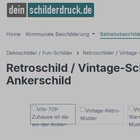
springen
Zur Hauptnavigation springen
Home
Kommunale Beschilderung
Betriebsbeschil
Dekoschilder / Fun-Schilder
Retroschilder / Vintage-
Retroschild / Vintage-Sch
Ankerschild
Bildergalerie überspringen