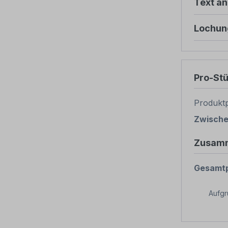
Text ä
Lochun
Pro-St
Produktp
Zwisch
Zusam
Gesamtp
Aufg