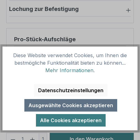
Lochung zur Befestigung
Pro-Stück-Aufschläge
Produktpreis
18,45 €
Diese Website verwendet Cookies, um Ihnen die
bestmögliche Funktionalität bieten zu können...
Zwischensumme
18,45 €
Mehr Informationen
.
Zusammenfassung
Datenschutzeinstellungen
Gesamtpreis
18,45 €
Preise inkl. MwSt. zzgl. Versandkosten
Ausgewählte Cookies akzeptieren
Aufgrund von Neuberechnungen im Warenkorb sind
abweichende Endpreise möglich.
Alle Cookies akzeptieren
Produkt Anzahl: Gib den gewünschten We
1
In den Warenkorb