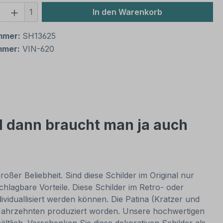
 Anzahl: Gib den gewünschten Wert ein 
1
In den Warenkorb
mmer:
SH13625
mmer:
VIN-620
d dann braucht man ja auch
oßer Beliebheit. Sind diese Schilder im Original nur
lagbare Vorteile. Diese Schilder im Retro- oder
dividuallisiert werden können. Die Patina (Kratzer und
or Jahrzehnten produziert worden. Unsere hochwertigen