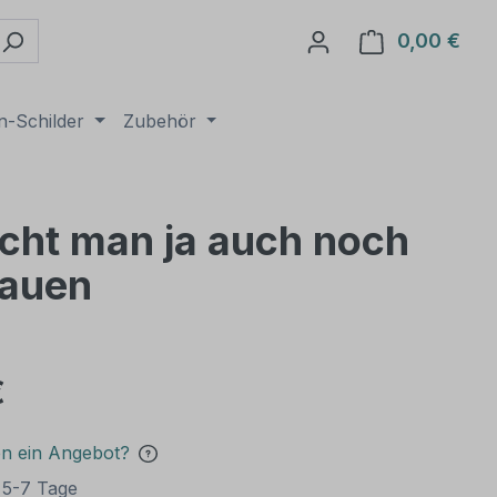
0,00 €
Ware
n-Schilder
Zubehör
ucht man ja auch noch
hauen
€
en ein Angebot?
t 5-7 Tage