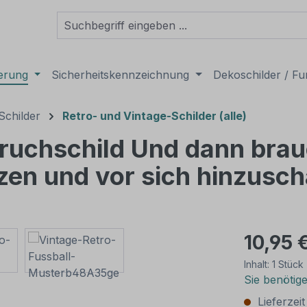
derung
Sicherheitskennzeichnung
Dekoschilder / Fu
Schilder
Retro- und Vintage-Schilder (alle)
pruchschild Und dann bra
tzen und vor sich hinzusc
10,95 
Inhalt:
1 Stück
Sie benötig
Lieferzei