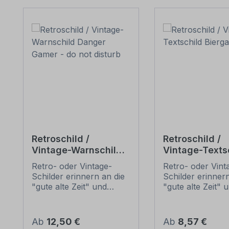
Produktgalerie überspringen
Retroschild /
Retroschild /
Vintage-Warnschild
Vintage-Texts
Danger Gamer - do
Biergarten
Retro- oder Vintage-
Retro- oder Vint
not disturb
Schilder erinnern an die
Schilder erinnern
"gute alte Zeit" und
"gute alte Zeit" 
erfreuen sich mit ihrem
erfreuen sich mi
nostalgischen Aussehen
nostalgischen A
großer Beliebheit. Sind
großer Beliebheit
Regulärer Preis:
Regulärer Preis:
Ab
12,50 €
Ab
8,57 €
diese Schilder im Original
diese Schilder im