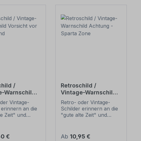
hild /
Retroschild /
e-Warnschild
Vintage-Warnschild
ht vor dem
Achtung - Sparta
der Vintage-
Retro- oder Vintage-
Zone
 erinnern an die
Schilder erinnern an die
te Zeit" und
"gute alte Zeit" und
 sich mit ihrem
erfreuen sich mit ihrem
ischen Aussehen
nostalgischen Aussehen
eliebheit. Sind
großer Beliebheit. Sind
er Preis:
Regulärer Preis:
50 €
Ab
10,95 €
hilder im Original
diese Schilder im Original