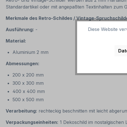
Retro- und Vintage-Schilder werden aus 2 mm Hartalumini
Standardartikel oder mit angepaßten Textinhalten zum 
Merkmale des Retro-Schildes / Vintage-
Spruchschilde
Diese Website ver
Ausführung:
-
Material:
Dat
Aluminium 2 mm
Abmessungen:
200 x 200 mm
300 x 300 mm
400 x 400 mm
500 x 500 mm
Verarbeitung:
rechteckig beschnitten mit leicht abgeru
Verpackungseinheiten:
1 Dekoschild im nostalgischen