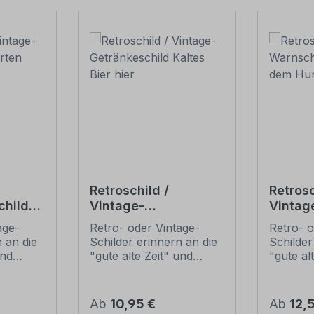
Retroschild /
Retrosc
child
Vintage-
Vintag
Getränkeschild
Vorsic
age-
Retro- oder Vintage-
Retro- o
Kaltes Bier hier
Hund
 an die
Schilder erinnern an die
Schilder
und
"gute alte Zeit" und
"gute al
t ihrem
erfreuen sich mit ihrem
erfreuen
ussehen
nostalgischen Aussehen
nostalg
. Sind
großer Beliebheit. Sind
großer B
Regulärer Preis:
Regulär
Ab
10,95 €
Ab
12,
 Original
diese Schilder im Original
diese Sc