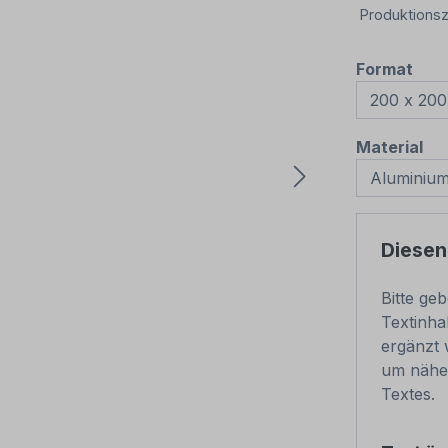
Produktionsz
aus
Format
au
Material
Diesen
Bitte ge
Textinha
ergänzt 
um nähe
Textes.