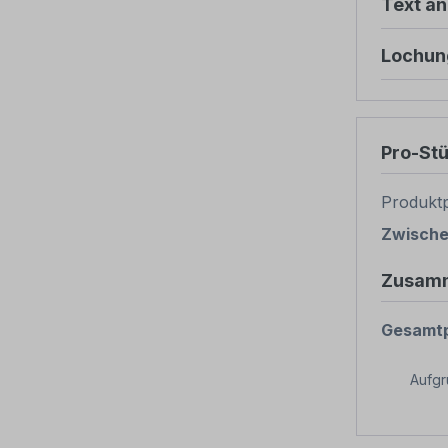
Text ä
Lochun
Pro-St
Produktp
Zwisch
Zusam
Gesamtp
Aufg