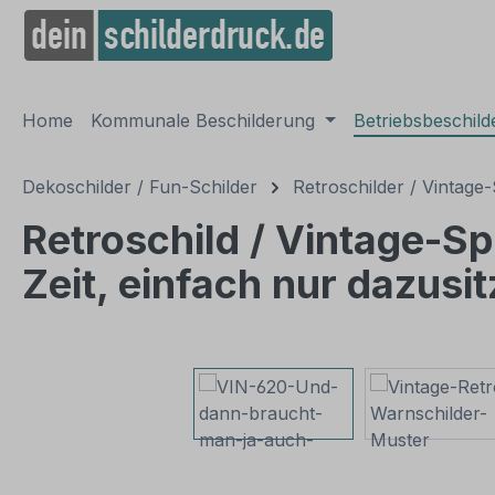
springen
Zur Hauptnavigation springen
Home
Kommunale Beschilderung
Betriebsbeschil
Dekoschilder / Fun-Schilder
Retroschilder / Vintage-
Retroschild / Vintage-S
Zeit, einfach nur dazusi
Bildergalerie überspringen