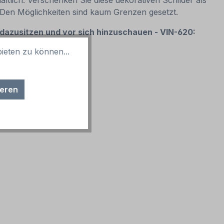
ltlich. Verschenken Sie diese dekorativen Schilder als
. Den Möglichkeiten sind kaum Grenzen gesetzt.
 dazusitzen und vor sich hinzuschauen - VIN-620:
ieten zu können...
ieren