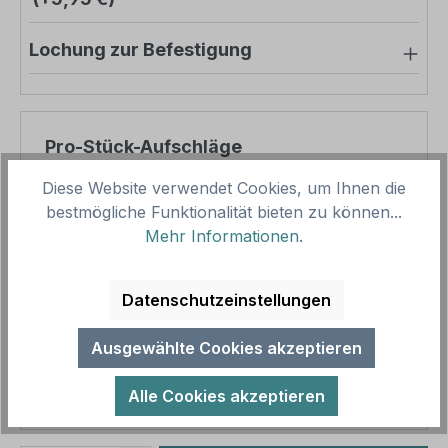
Lochung zur Befestigung
Pro-Stück-Aufschläge
Diese Website verwendet Cookies, um Ihnen die
Produktpreis
10,95 €
bestmögliche Funktionalität bieten zu können...
Zwischensumme
10,95 €
Mehr Informationen
.
Zusammenfassung
Datenschutzeinstellungen
Gesamtpreis
10,95 €
Ausgewählte Cookies akzeptieren
Preise inkl. MwSt. zzgl. Versandkosten
Aufgrund von Neuberechnungen im Warenkorb sind
Alle Cookies akzeptieren
abweichende Endpreise möglich.