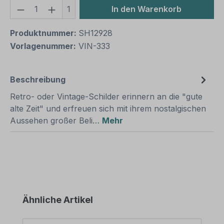
Produkt Anzahl: Gib den gewünschten We
1
In den Warenkorb
Produktnummer:
SH12928
Vorlagenummer:
VIN-333
Beschreibung
Retro- oder Vintage-Schilder erinnern an die "gute
alte Zeit" und erfreuen sich mit ihrem nostalgischen
Aussehen großer Beli…
Mehr
Produktgalerie überspringen
Ähnliche Artikel