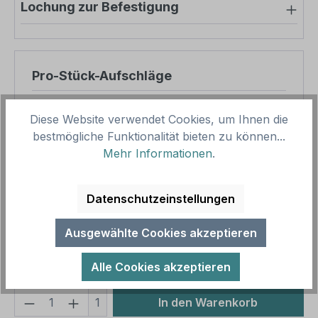
Lochung zur Befestigung
Pro-Stück-Aufschläge
Produktpreis
8,57 €
Diese Website verwendet Cookies, um Ihnen die
Zwischensumme
8,57 €
bestmögliche Funktionalität bieten zu können...
Mehr Informationen
.
Zusammenfassung
Datenschutzeinstellungen
Gesamtpreis
8,57 €
Preise inkl. MwSt. zzgl. Versandkosten
Ausgewählte Cookies akzeptieren
Aufgrund von Neuberechnungen im Warenkorb sind
abweichende Endpreise möglich.
Alle Cookies akzeptieren
Produkt Anzahl: Gib den gewünschten We
1
In den Warenkorb