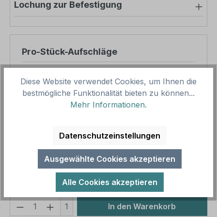
Lochung zur Befestigung
Pro-Stück-Aufschläge
Produktpreis
10,95 €
Diese Website verwendet Cookies, um Ihnen die
Zwischensumme
10,95 €
bestmögliche Funktionalität bieten zu können...
Mehr Informationen
.
Zusammenfassung
Datenschutzeinstellungen
Gesamtpreis
10,95 €
Preise inkl. MwSt. zzgl. Versandkosten
Ausgewählte Cookies akzeptieren
Aufgrund von Neuberechnungen im Warenkorb sind
abweichende Endpreise möglich.
Alle Cookies akzeptieren
Produkt Anzahl: Gib den gewünschten We
1
In den Warenkorb