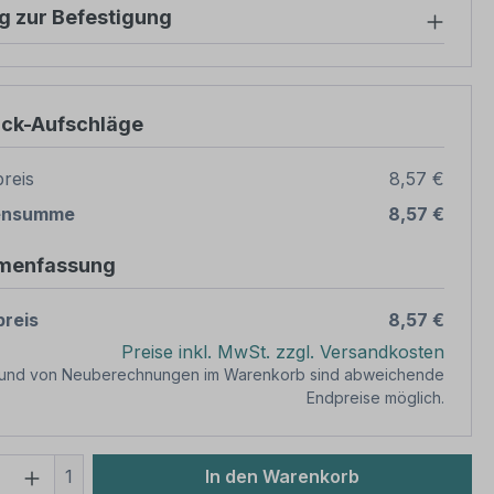
g zur Befestigung
ück-Aufschläge
reis
8,57 €
ensumme
8,57 €
menfassung
reis
8,57 €
Preise inkl. MwSt. zzgl. Versandkosten
rund von Neuberechnungen im Warenkorb sind abweichende
Endpreise möglich.
 Anzahl: Gib den gewünschten Wert ein 
1
In den Warenkorb