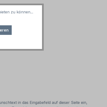
ieten zu können...
ieren
nschtext in das Eingabefeld auf dieser Seite ein,