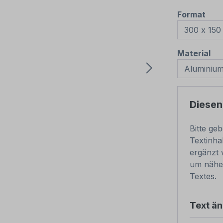
aus
Format
au
Material
Diesen
Bitte ge
Textinha
ergänzt 
um nähe
Textes.
Text ä