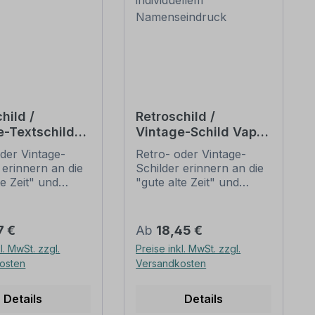
hild /
Retroschild /
e-Textschild
Vintage-Schild Vape
Shop - mit
der Vintage-
Retro- oder Vintage-
individuellem
 erinnern an die
Schilder erinnern an die
Namenseindruck
te Zeit" und
"gute alte Zeit" und
 sich mit ihrem
erfreuen sich mit ihrem
ischen Aussehen
nostalgischen Aussehen
eliebheit. Sind
großer Beliebheit. Sind
er Preis:
Regulärer Preis:
7 €
Ab
18,45 €
hilder im Original
diese Schilder im Original
l. MwSt. zzgl.
Preise inkl. MwSt. zzgl.
wer und häufig
nur schwer und häufig
osten
Versandkosten
horrenden Preise
nur zu horrenden Preise
mmen, bieten
zu bekommen, bieten
duzierten
neu produzierten
Details
Details
 im alten
Schilder im alten