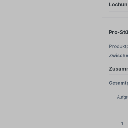
Lochun
Pro-St
Produktp
Zwisch
Zusam
Gesamtp
Aufg
Produkt