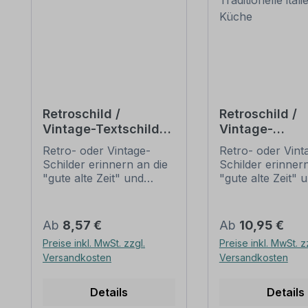
Retroschild /
Retroschild /
Vintage-Textschild
Vintage-
Geöffnet
Gastronomiesc
Retro- oder Vintage-
Retro- oder Vint
Traditionelle
Schilder erinnern an die
Schilder erinnern
italienische Ku
"gute alte Zeit" und
"gute alte Zeit" 
erfreuen sich mit ihrem
erfreuen sich mi
nostalgischen Aussehen
nostalgischen A
großer Beliebheit. Sind
großer Beliebheit
Regulärer Preis:
Regulärer Preis:
Ab
8,57 €
Ab
10,95 €
diese Schilder im Original
diese Schilder im
Preise inkl. MwSt. zzgl.
Preise inkl. MwSt. z
nur schwer und häufig
nur schwer und 
Versandkosten
Versandkosten
nur zu horrenden Preise
nur zu horrende
zu bekommen, bieten
zu bekommen, b
neu produzierten
neu produzierte
Details
Details
Schilder im alten
Schilder im alten