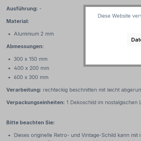
Ausführung:
-
Diese Website ver
Material:
Aluminium 2 mm
Dat
Abmessungen:
300 x 150 mm
400 x 200 mm
600 x 300 mm
Verarbeitung:
rechteckig beschnitten mit leicht abgeru
Verpackungseinheiten:
1 Dekoschild im nostalgischen
Bitte beachten Sie:
Dieses originelle Retro- und Vintage-Schild kann mit 