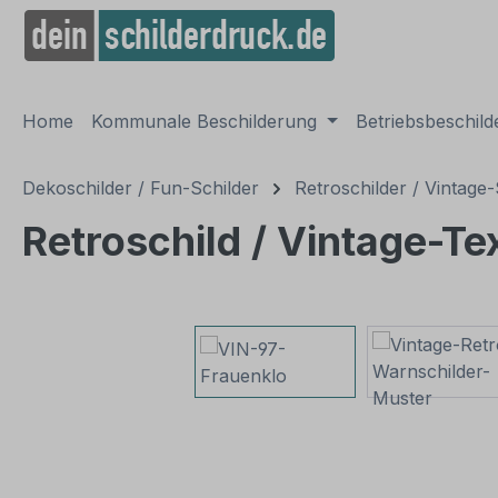
springen
Zur Hauptnavigation springen
Home
Kommunale Beschilderung
Betriebsbeschil
Dekoschilder / Fun-Schilder
Retroschilder / Vintage-
Retroschild / Vintage-Te
Bildergalerie überspringen