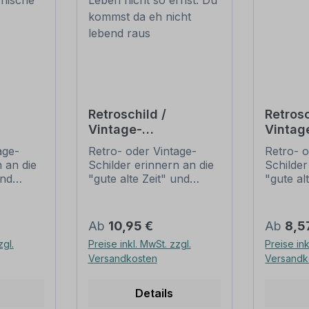
Retroschild /
Retrosc
Vintage-
Vintag
hild
Spruchschild Nimm
Klo
age-
Retro- oder Vintage-
Retro- o
das Leben nicht so
 an die
Schilder erinnern an die
Schilder
̈che
ernst. Du kommst da
und
"gute alte Zeit" und
"gute al
eh nicht lebend raus
t ihrem
erfreuen sich mit ihrem
erfreuen
ussehen
nostalgischen Aussehen
nostalg
. Sind
großer Beliebheit. Sind
großer B
Regulärer Preis:
Regulär
Ab
10,95 €
Ab
8,5
 Original
diese Schilder im Original
diese Sc
zgl.
Preise inkl. MwSt. zzgl.
Preise ink
häufig
nur schwer und häufig
nur sch
Versandkosten
Versandk
n Preise
nur zu horrenden Preise
nur zu 
ieten
zu bekommen, bieten
zu beko
n
neu produzierten
neu pro
Details
Schilder im alten
Schilder