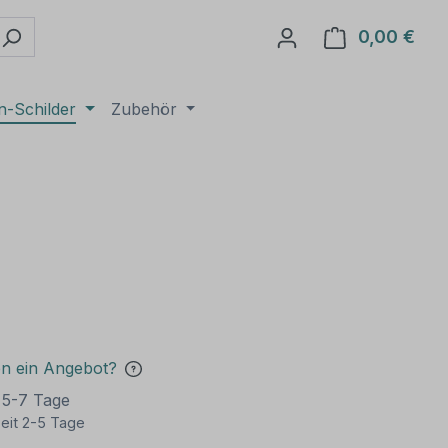
0,00 €
Ware
n-Schilder
Zubehör
en ein Angebot?
t 5-7 Tage
eit 2-5 Tage