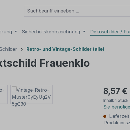
derung
Sicherheitskennzeichnung
Dekoschilder / Fu
Schilder
Retro- und Vintage-Schilder (alle)
xtschild Frauenklo
8,57 €
Inhalt:
1 Stück
Sie benötig
Lieferzei
Produktionsz