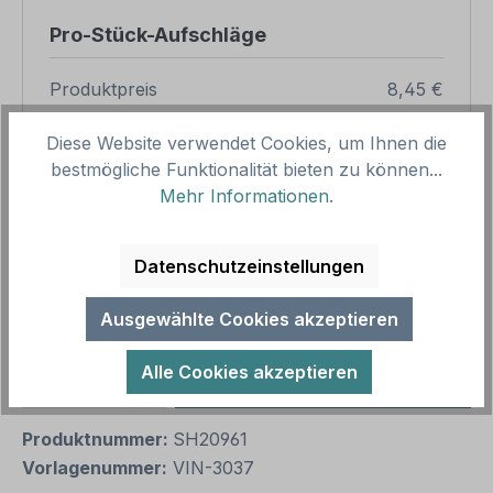
Pro-Stück-Aufschläge
Produktpreis
8,45 €
Zwischensumme
8,45 €
Diese Website verwendet Cookies, um Ihnen die
bestmögliche Funktionalität bieten zu können...
Zusammenfassung
Mehr Informationen
.
Gesamtpreis
8,45 €
Preise inkl. MwSt. zzgl. Versandkosten
Datenschutzeinstellungen
Aufgrund von Neuberechnungen im Warenkorb sind
abweichende Endpreise möglich.
Ausgewählte Cookies akzeptieren
Alle Cookies akzeptieren
Produkt Anzahl: Gib den gewünschten We
1
In den Warenkorb
Produktnummer:
SH20961
Vorlagenummer:
VIN-3037