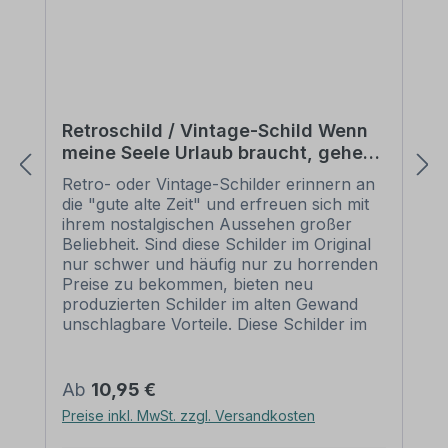
Retroschild / Vintage-Schild Wenn
meine Seele Urlaub braucht, gehe
ich in den Garten
Retro- oder Vintage-Schilder erinnern an
die "gute alte Zeit" und erfreuen sich mit
ihrem nostalgischen Aussehen großer
Beliebheit. Sind diese Schilder im Original
nur schwer und häufig nur zu horrenden
Preise zu bekommen, bieten neu
produzierten Schilder im alten Gewand
unschlagbare Vorteile. Diese Schilder im
Retro- oder Vintage-Look sind in
zahlreichen Ausführungen erhältlich, mit
Motiven oder nur Textinhalten, die je nach
Regulärer Preis:
Ab
10,95 €
Artikel individuallisiert werden können. Die
Preise inkl. MwSt. zzgl. Versandkosten
Patina (Kratzer und Beschädigungen) ist
nicht echt, sondern nur aufgedruckt,