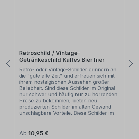
Retroschild / Vintage-
Getränkeschild Kaltes Bier hier
Retro- oder Vintage-Schilder erinnern an
die "gute alte Zeit" und erfreuen sich mit
ihrem nostalgischen Aussehen großer
Beliebheit. Sind diese Schilder im Original
nur schwer und häufig nur zu horrenden
Preise zu bekommen, bieten neu
produzierten Schilder im alten Gewand
unschlagbare Vorteile. Diese Schilder im
Retro- oder Vintage-Look sind in
zahlreichen Ausführungen erhältlich, mit
Motiven oder nur Textinhalten, die je nach
Regulärer Preis:
Ab
10,95 €
Artikel individuallisiert werden können. Die