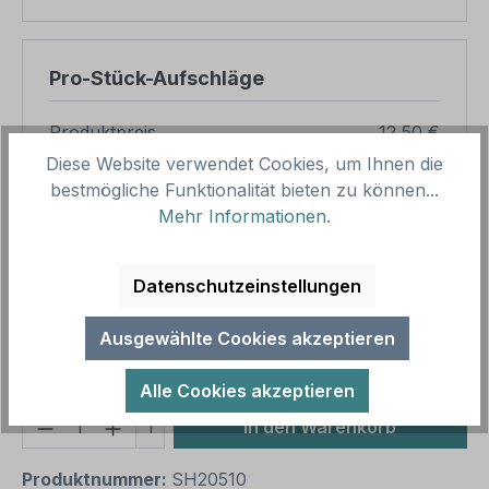
Pro-Stück-Aufschläge
Produktpreis
12,50 €
Diese Website verwendet Cookies, um Ihnen die
Zwischensumme
12,50 €
bestmögliche Funktionalität bieten zu können...
Mehr Informationen
.
Zusammenfassung
Gesamtpreis
12,50 €
Datenschutzeinstellungen
Preise inkl. MwSt. zzgl. Versandkosten
Aufgrund von Neuberechnungen im Warenkorb sind
Ausgewählte Cookies akzeptieren
abweichende Endpreise möglich.
Alle Cookies akzeptieren
Produkt Anzahl: Gib den gewünschten We
1
In den Warenkorb
Produktnummer:
SH20510