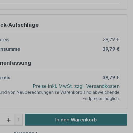
ück-Aufschläge
reis
39,79 €
ensumme
39,79 €
menfassung
reis
39,79 €
Preise inkl. MwSt. zzgl. Versandkosten
rund von Neuberechnungen im Warenkorb sind abweichende
Endpreise möglich.
 Anzahl: Gib den gewünschten Wert ein 
1
In den Warenkorb