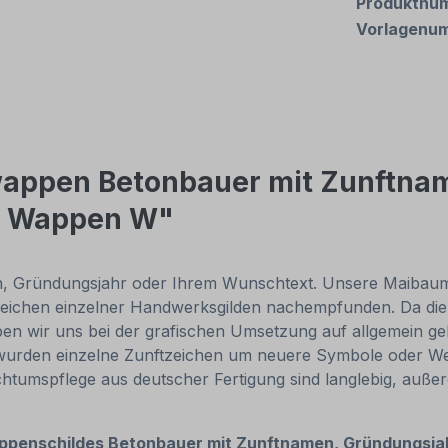
Produktnu
Vorlagenu
wappen Betonbauer mit Zunftnam
- Wappen W"
n, Gründungsjahr oder Ihrem Wunschtext. Unsere Maibaums
tzeichen einzelner Handwerksgilden nachempfunden. Da d
aben wir uns bei der grafischen Umsetzung auf allgemein 
wurden einzelne Zunftzeichen um neuere Symbole oder We
umspflege aus deutscher Fertigung sind langlebig, außer
ppenschildes
Betonbauer mit Zunftnamen, Gründungsja