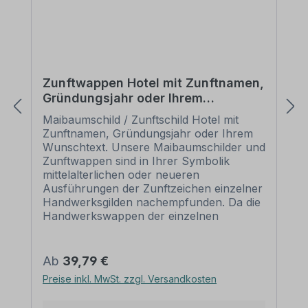
Zunftwappen Hotel mit Zunftnamen,
Gründungsjahr oder Ihrem
Wunschtext - Maibaumschild -
Maibaumschild / Zunftschild Hotel mit
Wappen W
Zunftnamen, Gründungsjahr oder Ihrem
Wunschtext. Unsere Maibaumschilder und
Zunftwappen sind in Ihrer Symbolik
mittelalterlichen oder neueren
Ausführungen der Zunftzeichen einzelner
Handwerksgilden nachempfunden. Da die
Handwerkswappen der einzelnen
Berufsstände je nach Stadt, Land oder
Zeitepoche stark variieren können, haben
wir uns bei der grafischen Umsetzung auf
Regulärer Preis:
Ab
39,79 €
allgemein gebräuchliche Abbildungen der
Preise inkl. MwSt. zzgl. Versandkosten
Werkzeuge und
Werkzeugzusammenstellungen