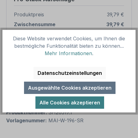
Produktpreis
39,79 €
Zwischensumme
39,79 €
Zusammenfassung
Diese Website verwendet Cookies, um Ihnen die
bestmögliche Funktionalität bieten zu können...
Mehr Informationen
.
Gesamtpreis
39,79 €
Preise inkl. MwSt. zzgl. Versandkosten
Aufgrund von Neuberechnungen im Warenkorb sind
Datenschutzeinstellungen
abweichende Endpreise möglich.
Ausgewählte Cookies akzeptieren
Produkt Anzahl: Gib den gewünschten We
1
In den Warenkorb
Alle Cookies akzeptieren
Produktnummer:
SH20517.1
Vorlagenummer:
MAI-W-196-SR