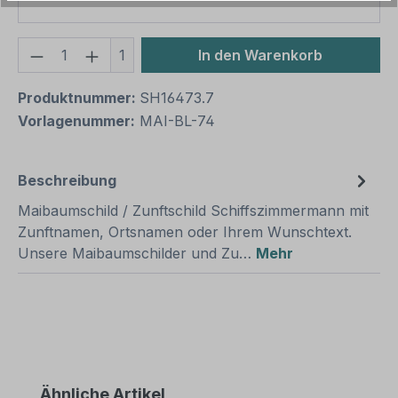
Produkt Anzahl: Gib den gewünschten We
1
In den Warenkorb
Produktnummer:
SH16473.7
Vorlagenummer:
MAI-BL-74
Beschreibung
Maibaumschild / Zunftschild Schiffszimmermann mit
Zunftnamen, Ortsnamen oder Ihrem Wunschtext.
Unsere Maibaumschilder und Zu…
Mehr
Produktgalerie überspringen
Ähnliche Artikel