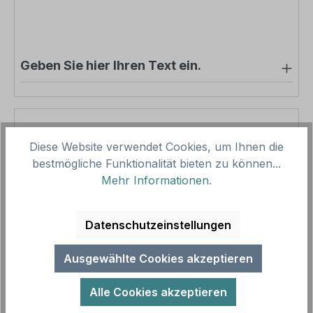
Geben Sie hier Ihren Text ein.
Pro-Stück-Aufschläge
Diese Website verwendet Cookies, um Ihnen die
bestmögliche Funktionalität bieten zu können...
Produktpreis
39,79 €
Mehr Informationen
.
Zwischensumme
39,79 €
Zusammenfassung
Datenschutzeinstellungen
Gesamtpreis
39,79 €
Ausgewählte Cookies akzeptieren
Preise inkl. MwSt. zzgl. Versandkosten
Alle Cookies akzeptieren
Aufgrund von Neuberechnungen im Warenkorb sind
abweichende Endpreise möglich.