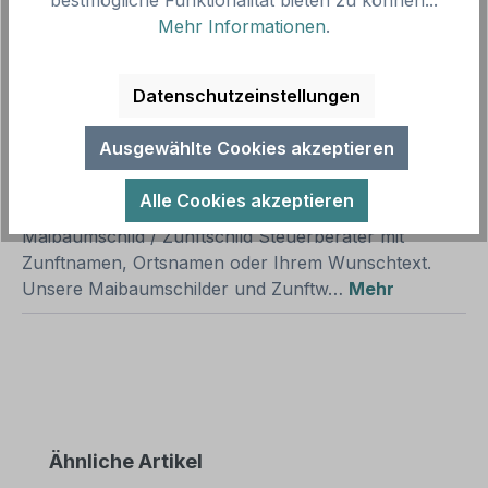
Mehr Informationen
.
Produkt Anzahl: Gib den gewünschten We
1
In den Warenkorb
Datenschutzeinstellungen
Produktnummer:
SH16472.11
Vorlagenummer:
MAI-BL-73
Ausgewählte Cookies akzeptieren
Beschreibung
Alle Cookies akzeptieren
Maibaumschild / Zunftschild Steuerberater mit
Zunftnamen, Ortsnamen oder Ihrem Wunschtext.
Unsere Maibaumschilder und Zunftw…
Mehr
Produktgalerie überspringen
Ähnliche Artikel