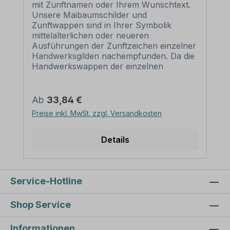
mit Zunftnamen oder Ihrem Wunschtext.
Unsere Maibaumschilder und
Zunftwappen sind in Ihrer Symbolik
mittelalterlichen oder neueren
Ausführungen der Zunftzeichen einzelner
Handwerksgilden nachempfunden. Da die
Handwerkswappen der einzelnen
Berufsstände je nach Stadt, Land oder
Zeitepoche stark variieren können, haben
wir uns bei der grafischen Umsetzung auf
Regulärer Preis:
Ab
33,84 €
allgemein gebräuchliche Abbildungen der
Preise inkl. MwSt. zzgl. Versandkosten
Werkzeuge und
Werkzeugzusammenstellungen
konzentriert. Weiterhin wurden einzelne
Details
Zunftzeichen um neuere Symbole oder
Werkzeuge ergänzt, um auch
neuzeitlichen Berufen gerecht zu
werden. Unsere Maibaumschilder zur
Service-Hotline
Brauchtumspflege aus deutscher
Fertigung sind langlebig, außerordentlich
Shop Service
stabil und somit wahre Schmückstücke
für jeden Maibaum. Merkmale des
Informationen