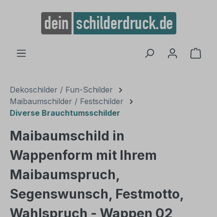
alt springen
Ware
Dekoschilder / Fun-Schilder
Maibaumschilder / Festschilder
Diverse Brauchtumsschilder
Maibaumschild in
Wappenform mit Ihrem
Maibaumspruch,
Segenswunsch, Festmotto,
Wahlspruch - Wappen 02