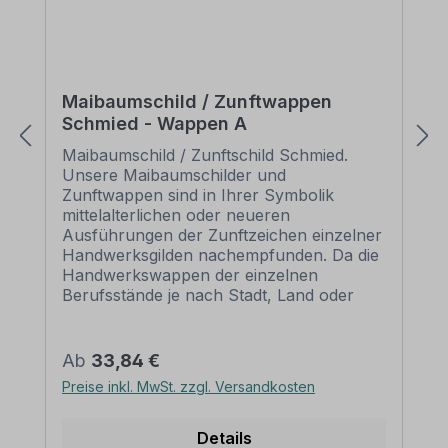
Maibaumschild / Zunftwappen
Schmied - Wappen A
Maibaumschild / Zunftschild Schmied.
Unsere Maibaumschilder und
Zunftwappen sind in Ihrer Symbolik
mittelalterlichen oder neueren
Ausführungen der Zunftzeichen einzelner
Handwerksgilden nachempfunden. Da die
Handwerkswappen der einzelnen
Berufsstände je nach Stadt, Land oder
Zeitepoche stark variieren können, haben
wir uns bei der grafischen Umsetzung auf
allgemein gebräuchliche Abbildungen der
Regulärer Preis:
Ab
33,84 €
Werkzeuge und
Preise inkl. MwSt. zzgl. Versandkosten
Werkzeugzusammenstellungen
konzentriert. Weiterhin wurden einzelne
Zunftzeichen um neuere Symbole oder
Details