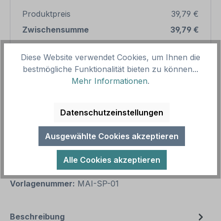
Produktpreis
39,79 €
Zwischensumme
39,79 €
Zusammenfassung
Diese Website verwendet Cookies, um Ihnen die
bestmögliche Funktionalität bieten zu können...
Gesamtpreis
39,79 €
Mehr Informationen
.
Preise inkl. MwSt. zzgl. Versandkosten
Aufgrund von Neuberechnungen im Warenkorb sind
Datenschutzeinstellungen
abweichende Endpreise möglich.
Ausgewählte Cookies akzeptieren
Produkt Anzahl: Gib den gewünschten We
1
In den Warenkorb
Alle Cookies akzeptieren
Produktnummer:
SH13446
Vorlagenummer:
MAI-SP-01
Beschreibung