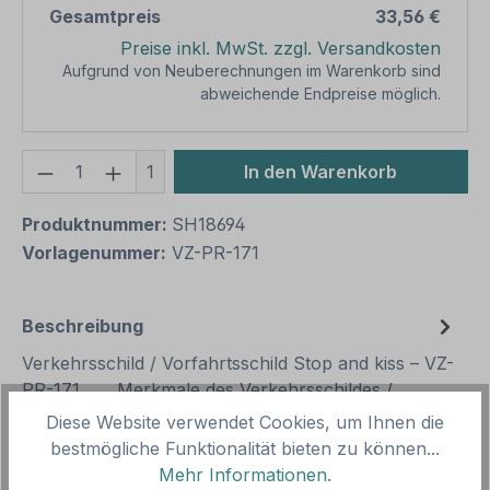
Gesamtpreis
33,56 €
Preise inkl. MwSt. zzgl. Versandkosten
Aufgrund von Neuberechnungen im Warenkorb sind
abweichende Endpreise möglich.
Produkt Anzahl: Gib den gewünschten We
1
In den Warenkorb
Produktnummer:
SH18694
Vorlagenummer:
VZ-PR-171
Beschreibung
Verkehrsschild / Vorfahrtsschild Stop and kiss – VZ-
PR-171. Merkmale des Verkehrsschildes /
Verkehrszeichens Stop and k…
Mehr
Diese Website verwendet Cookies, um Ihnen die
bestmögliche Funktionalität bieten zu können...
Mehr Informationen
.