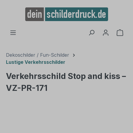
alt springen
Ware
Dekoschilder / Fun-Schilder
Lustige Verkehrsschilder
Verkehrsschild Stop and kiss –
VZ-PR-171
Bildergalerie überspringen