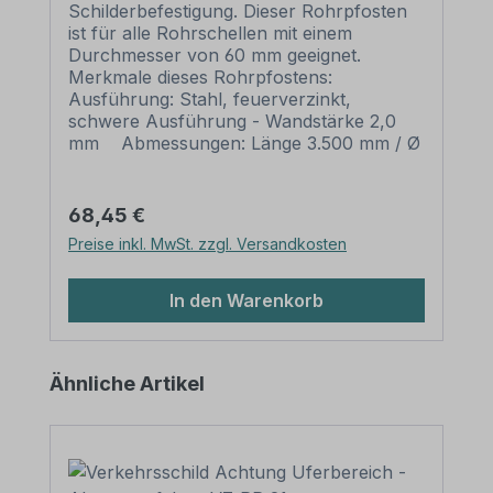
Schilderbefestigung. Dieser Rohrpfosten
ist für alle Rohrschellen mit einem
Durchmesser von 60 mm geeignet.
Merkmale dieses Rohrpfostens:
Ausführung: Stahl, feuerverzinkt,
schwere Ausführung - Wandstärke 2,0
mm Abmessungen: Länge 3.500 mm / Ø
60 mm Verpackungseinheiten: 1
Rohrpfosten mit Rohrkappe und Erdanker
Bitte beachten Sie: Für einen sicheren
Regulärer Preis:
68,45 €
Stand muß der Pfosten mindestens 50 cm
Preise inkl. MwSt. zzgl. Versandkosten
tief im Erdreich einbetoniert werden.
In den Warenkorb
Produktgalerie überspringen
Ähnliche Artikel