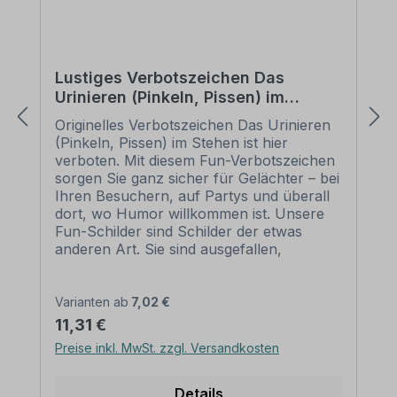
Lustiges Verbotszeichen Das
Urinieren (Pinkeln, Pissen) im
Stehen ist hier verboten
Originelles Verbotszeichen Das Urinieren
(Pinkeln, Pissen) im Stehen ist hier
verboten. Mit diesem Fun-Verbotszeichen
sorgen Sie ganz sicher für Gelächter – bei
Ihren Besuchern, auf Partys und überall
dort, wo Humor willkommen ist. Unsere
Fun-Schilder sind Schilder der etwas
anderen Art. Sie sind ausgefallen,
manchmal ein wenig derb, heben sich
aber von herkömmlichen Schildern
deutlich ab. Fun-Schilder oder
Varianten ab
7,02 €
Dekoschilder können bedenkenlos auf
Regulärer Preis:
11,31 €
Privatgrundstücken eingesetzt oder als
Preise inkl. MwSt. zzgl. Versandkosten
originelles Geschenk weitergegeben
werden. Viele unserer Fun-Schilder sind
als Standardschilder oder in einer
Details