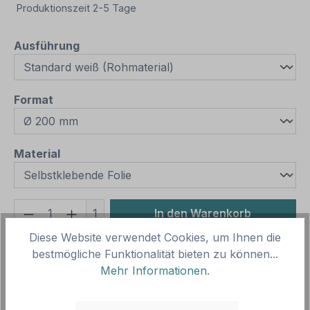
Produktionszeit 2-5 Tage
auswählen
Ausführung
auswählen
Format
auswählen
Material
Produkt Anzahl: Gib den gewünschten We
1
In den Warenkorb
Diese Website verwendet Cookies, um Ihnen die
Produktnummer:
SH12395.1
bestmögliche Funktionalität bieten zu können...
Vorlagenummer:
VB- FUN-17
Mehr Informationen
.